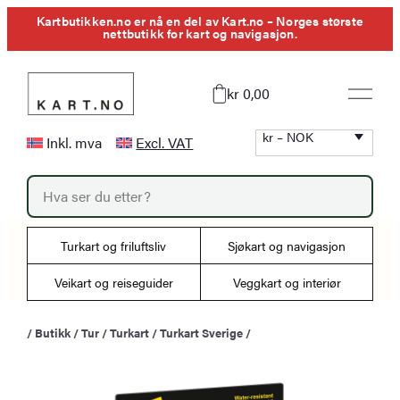
Hopp
Kartbutikken.no er nå en del av Kart.no – Norges største
nettbutikk for kart og navigasjon.
til
innhold
kr 0,00
kr – NOK
Inkl. mva
Excl. VAT
P
r
o
d
u
Turkart og friluftsliv
Sjøkart og navigasjon
c
t
s
Veikart og reiseguider
Veggkart og interiør
s
e
a
/
Butikk
/
Tur
/
Turkart
/
Turkart Sverige
/
r
c
h