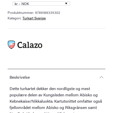
Abisko
kr – NOK
&
Produktnummer:
9789188335302
Riksgränsen
Kategori:
Turkart Sverige
1:50.000
antall
Beskrivelse
Dette turkartet dekker den nordligste og mest
populære delen av Kungsleden mellom Abisko og
Kebnekaise/Nikkaluokta. Kartutsnittet omfatter også
fjellområdet mellom Abisko og Riksgränsen samt