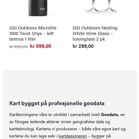
GSI Outdoors Microlite
GSI Outdoors Nesting
S
1000 Twist Onyx – lett
White Wine Glass –
v
termos 1 liter
turvinglass 2 pk
k
O
N
kr
599,00
kr
299,00
kr
699,00
p
p
Opprinnelig
Nåværende
v
er
pris
pris
k
k
var:
er:
kr 699,00.
kr 599,00.
Kart bygget på profesjonelle geodata
Kartløsningene våre er utviklet i samarbeid med
Geodata
, en
av Norges ledende aktører innen geografiske data og
kartteknologi. Kartene vi produserer – både våre egne kart og
kartene du kan lage selv i
kartdesigneren
– bygger på