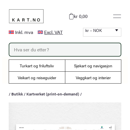
Hopp
til
kr 0,00
innhold
kr – NOK
Inkl. mva
Excl. VAT
P
r
o
d
u
Turkart og friluftsliv
Sjøkart og navigasjon
c
t
s
Veikart og reiseguider
Veggkart og interiør
s
e
a
/
Butikk
/
Kartverket (print-on-demand)
/
r
c
h