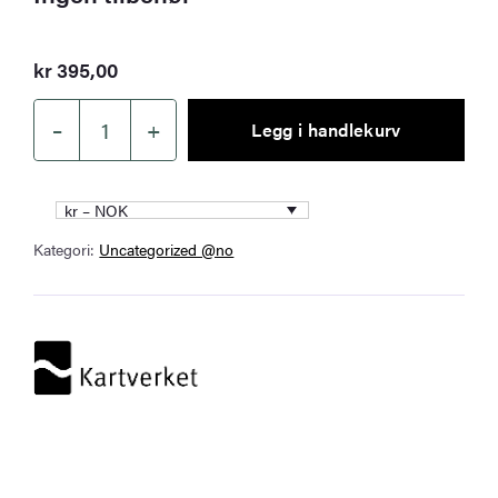
kr
395,00
–
+
Legg i handlekurv
Kartverket
–
landkart
kr – NOK
(N50):
Kategori:
Uncategorized @no
021S
Nisser
antall