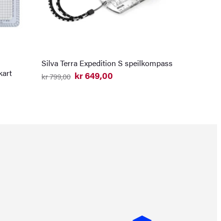
Silva Terra Expedition S speilkompass
kart
kr
649,00
kr
799,00
Opprinnelig
Nåværende
pris
pris
var:
er:
kr 799,00.
kr 649,00.