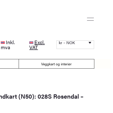
Inkl.
Excl.
kr – NOK
mva
VAT
Veggkart og interiør
andkart (N50): 028S Rosendal –