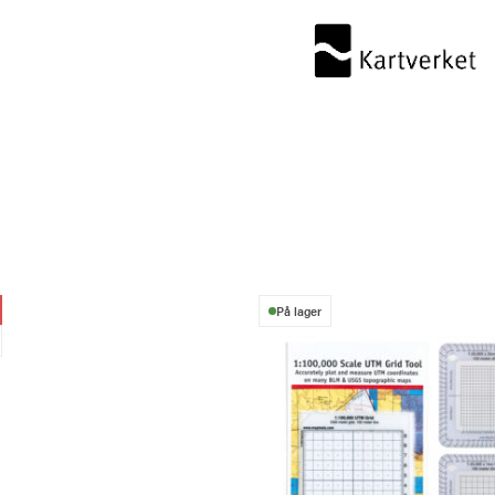
–
Sauda
antall
På lager