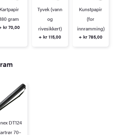
Kartpapir
Tyvek (vann
Kunstpapir
Alupl
+ kr 23
180 gram
og
(for
+ kr 70,00
rivesikkert)
innramming)
+ kr 115,00
+ kr 785,00
gram
inex DT124
artrør 70–