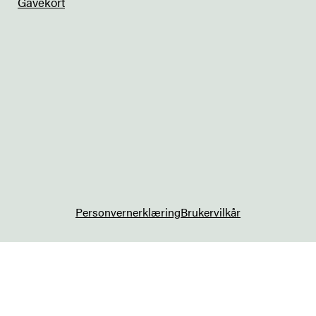
Gavekort
Personvernerklæring
Brukervilkår