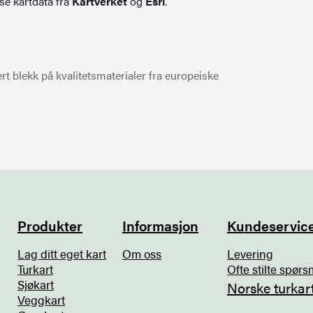
se kartdata fra
Kartverket
og
Esri
.
t blekk på kvalitetsmaterialer fra europeiske
Produkter
Informasjon
Kundeservic
Lag ditt eget kart
Om oss
Levering
Turkart
Ofte stilte spørs
Sjøkart
Norske turkar
Veggkart