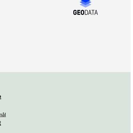
e
mål
t