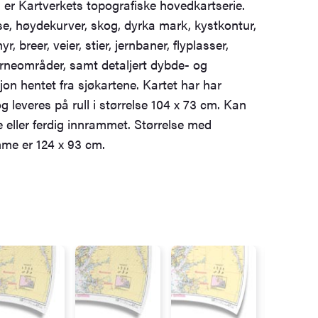
er Kartverkets topografiske hovedkartserie.
e, høydekurver, skog, dyrka mark, kystkontur,
r, breer, veier, stier, jernbaner, flyplasser,
neområder, samt detaljert dybde- og
on hentet fra sjøkartene. Kartet har har
 leveres på rull i størrelse 104 x 73 cm. Kan
e eller ferdig innrammet. Størrelse med
me er 124 x 93 cm.