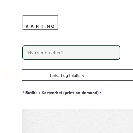
Hopp
til
innhold
P
r
o
d
u
Turkart og friluftsliv
c
t
s
/
Butikk
/
Kartverket (print-on-demand)
/
s
e
a
r
c
h