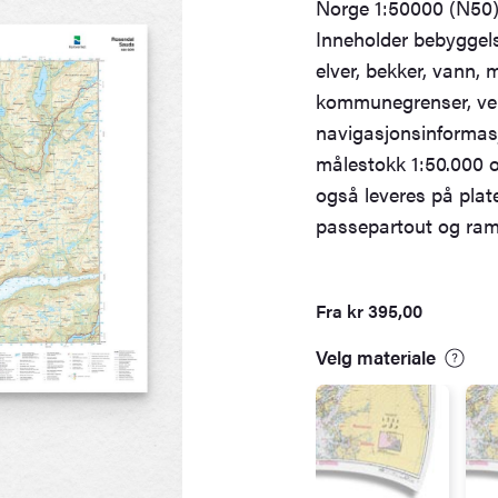
Norge 1:50000 (N50) 
Inneholder bebyggels
elver, bekker, vann, my
kommunegrenser, ver
navigasjonsinformasj
målestokk 1:50.000 og
også leveres på plat
passepartout og ram
Fra
kr
395,00
Velg materiale