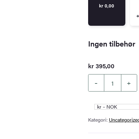
kr
0,00
+
Ingen tilbehør
kr
395,00
–
+
Kartverket
–
landkart
kr – NOK
(N50):
Kategori:
Uncategoriz
028S
Rosendal