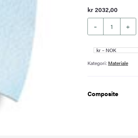
kr
2032,00
–
+
Kunstpapir
100
x
kr – NOK
150
Kategori:
Materiale
cm
antall
Composite