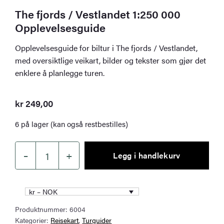
The fjords / Vestlandet 1:250 000
Opplevelsesguide
Opplevelsesguide for biltur i The fjords / Vestlandet,
med oversiktlige veikart, bilder og tekster som gjør det
enklere å planlegge turen.
kr
249,00
6 på lager (kan også restbestilles)
–
+
Legg i handlekurv
The
fjords
/
kr – NOK
Vestlandet
Produktnummer:
6004
1:250
Kategorier:
Reisekart
,
Turguider
000