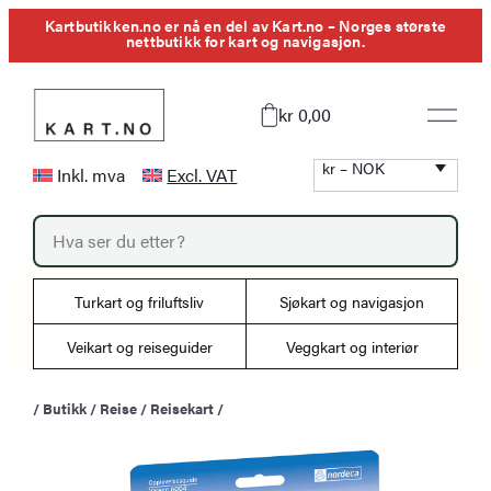
Hopp
Kartbutikken.no er nå en del av Kart.no – Norges største
nettbutikk for kart og navigasjon.
til
innhold
kr 0,00
kr – NOK
Inkl. mva
Excl. VAT
P
r
o
d
u
Turkart og friluftsliv
Sjøkart og navigasjon
c
t
s
Veikart og reiseguider
Veggkart og interiør
s
e
a
/
Butikk
/
Reise
/
Reisekart
/
r
c
h