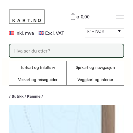
Hopp
til
kr 0,00
innhold
kr – NOK
Inkl. mva
Excl. VAT
P
r
o
d
u
Turkart og friluftsliv
Sjøkart og navigasjon
c
t
s
Veikart og reiseguider
Veggkart og interiør
s
e
a
/
Butikk
/
Ramme
/
r
c
h