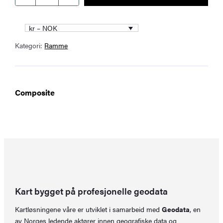
30
x
kr – NOK
45
Kategori:
Ramme
cm
antall
Composite
Kart bygget på profesjonelle geodata
Kartløsningene våre er utviklet i samarbeid med
Geodata
, en
av Norges ledende aktører innen geografiske data og