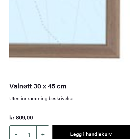
Valnøtt 30 x 45 cm
Uten innramming beskrivelse
kr
809,00
–
+
Legg i handlekurv
Valnøtt