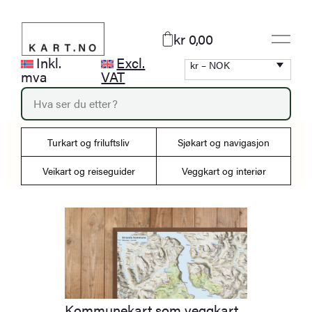
Hopp
til
kr 0,00
innhold
Inkl.
Excl.
kr – NOK
mva
VAT
P
r
o
d
Turkart og friluftsliv
Sjøkart og navigasjon
u
c
Veikart og reiseguider
Veggkart og interiør
t
s
s
e
a
r
c
h
Kommunekart som veggkart.