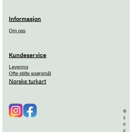
Informasjon
Om oss
Kundeservice
Levering
Ofte stilte spørsmål
Norske turkart
©
2
0
2