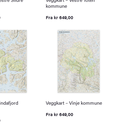
kommune
0
Fra
kr
649,00
indafjord
Veggkart – Vinje kommune
Fra
kr
649,00
0