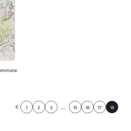
 kommune
…
1
2
3
15
16
17
18