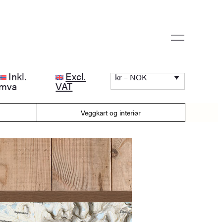
Inkl.
Excl.
kr – NOK
mva
VAT
Veggkart og interiør