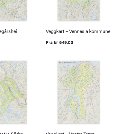
egårshei
Veggkart – Vennesla kommune
Fra
kr
649,00
0
estre Slidre
Veggkart – Vestre Toten