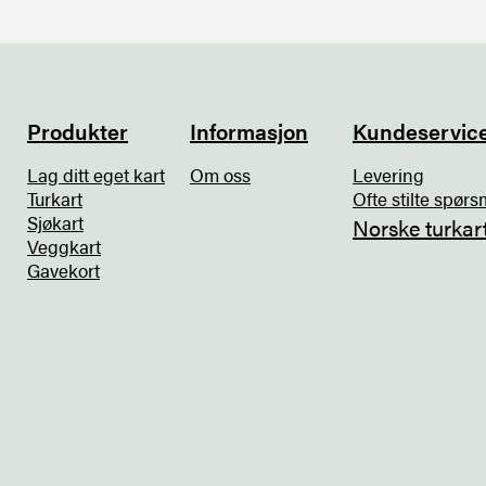
Produkter
Informasjon
Kundeservic
Lag ditt eget kart
Om oss
Levering
Turkart
Ofte stilte spørs
Sjøkart
Norske turkar
Veggkart
Gavekort