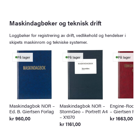
Maskindagbøker og teknisk drift
Loggbøker for registrering av drift, vedlikehold og hendelser i
skipets maskinrom og tekniske systemer.
På lager
På lager
På lager
Maskindagbok NOR –
Maskindagbok NOR –
Engine-Room
Ed. B. Giertsen Forlag
StormGeo – Portrett A4
– Giertsen For
– X1070
kr
960,00
kr
1663,00
kr
1161,00