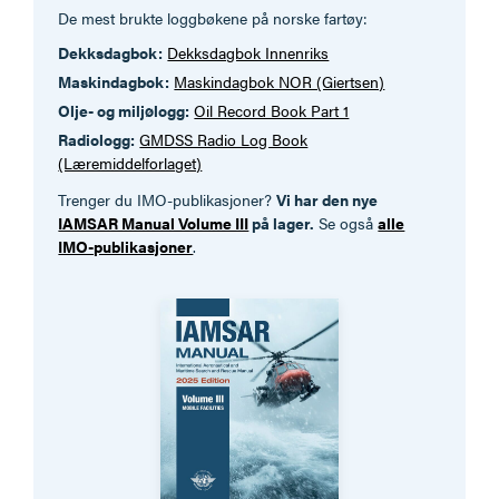
De mest brukte loggbøkene på norske fartøy:
Dekksdagbok:
Dekksdagbok Innenriks
Maskindagbok:
Maskindagbok NOR (Giertsen)
Olje- og miljølogg:
Oil Record Book Part 1
Radiologg:
GMDSS Radio Log Book
(Læremiddelforlaget)
Trenger du IMO-publikasjoner?
Vi har den nye
IAMSAR Manual Volume III
på lager.
Se også
alle
IMO-publikasjoner
.