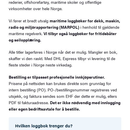
rederier, offshorefartøy, maritime skoler og offentlige
virksomheter over hele Norge.
Vi fører et bredt utvalg
maritime loggbøker for dekk, maskin,
radio og miljørapportering (MARPOL)
i henhold til gjeldende
maritime regelverk.
Vi tilbyr også loggbøker for fritidsbåter
og seilopplæring.
Alle titler lagerføres i Norge når det er mulig. Mangler en bok,
skaffer vi den raskt. Med DHL Express tilbyr vi levering til de
fleste steder i Norge neste virkedag.
Bestilling er tilpasset profesjonelle innkjøpsrutiner.
Prisene på nettsiden kan brukes direkte som grunnlag for
intern bestilling (PO). PO-/bestillingsnummer registreres ved
utsjekk, og faktura sendes som EHF der dette er mulig, ellers
PDF til fakturaadresse.
Det er ikke nødvendig med innlogging
eller egen bedriftsavtale for å bestille.
Hvilken loggbok trenger du?