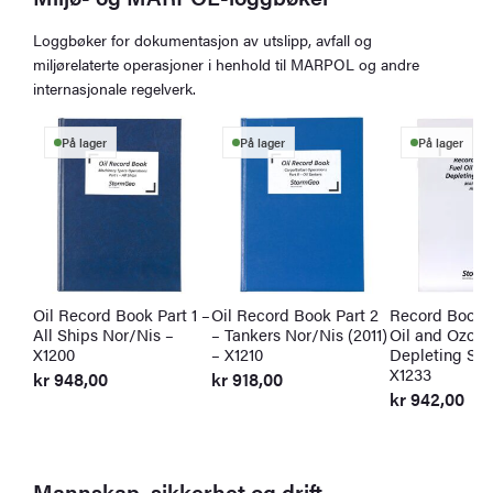
Loggbøker for dokumentasjon av utslipp, avfall og
miljørelaterte operasjoner i henhold til MARPOL og andre
internasjonale regelverk.
På lager
På lager
På lager
Oil Record Book Part 1 –
Oil Record Book Part 2
Record Book f
All Ships Nor/Nis –
– Tankers Nor/Nis (2011)
Oil and Ozone
X1200
– X1210
Depleting Sub
X1233
kr
948,00
kr
918,00
kr
942,00
Mannskap, sikkerhet og drift