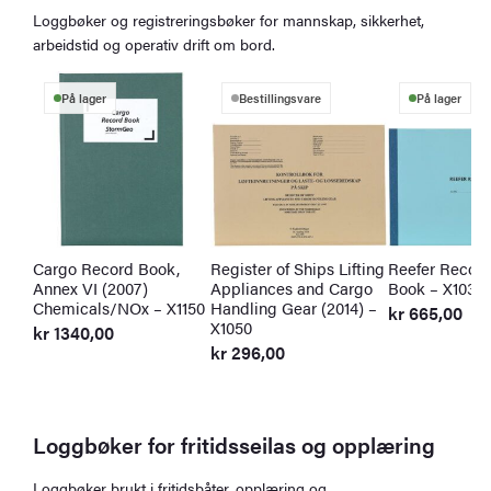
Loggbøker og registreringsbøker for mannskap, sikkerhet,
arbeidstid og operativ drift om bord.
På lager
Bestillingsvare
På lager
Cargo Record Book,
Register of Ships Lifting
Reefer Recor
Annex VI (2007)
Appliances and Cargo
Book – X1035
Chemicals/NOx – X1150
Handling Gear (2014) –
kr
665,00
X1050
kr
1340,00
kr
296,00
Loggbøker for fritidsseilas og opplæring
Loggbøker brukt i fritidsbåter, opplæring og