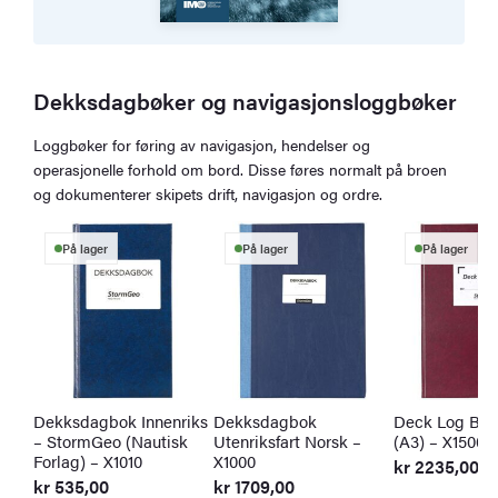
Dekksdagbøker og navigasjonsloggbøker
Loggbøker for føring av navigasjon, hendelser og
operasjonelle forhold om bord. Disse føres normalt på broen
og dokumenterer skipets drift, navigasjon og ordre.
På lager
På lager
På lager
Dekksdagbok Innenriks
Dekksdagbok
Deck Log Boo
– StormGeo (Nautisk
Utenriksfart Norsk –
(A3) – X1500
Forlag) – X1010
X1000
kr
2235,00
kr
535,00
kr
1709,00