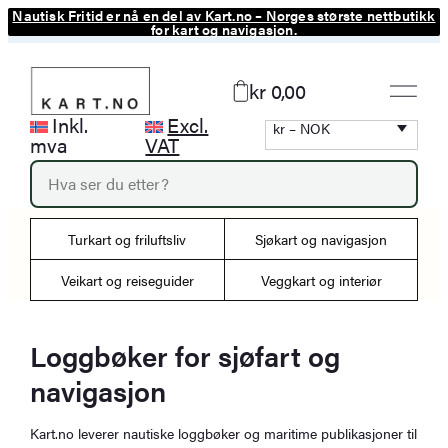
Nautisk Fritid er nå en del av Kart.no – Norges største nettbutikk
Hopp
for kart og navigasjon.
til
innhold
kr 0,00
Inkl.
Excl.
kr – NOK
mva
VAT
P
r
o
d
Turkart og friluftsliv
Sjøkart og navigasjon
u
c
Veikart og reiseguider
Veggkart og interiør
t
s
s
e
Loggbøker for sjøfart og
a
navigasjon
r
c
h
Kart.no leverer nautiske loggbøker og maritime publikasjoner til