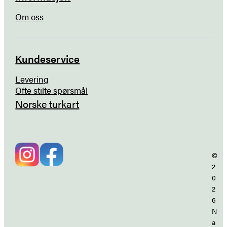
Om oss
Kundeservice
Levering
Ofte stilte spørsmål
Norske turkart
©
2
0
2
6
N
a