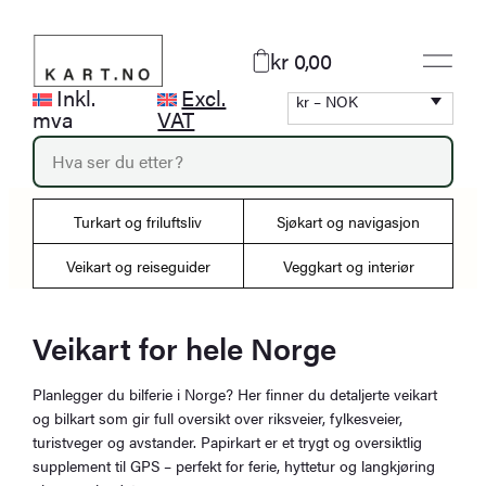
Hopp
til
kr 0,00
innhold
Inkl.
Excl.
kr – NOK
mva
VAT
P
r
o
d
Turkart og friluftsliv
Sjøkart og navigasjon
u
c
Veikart og reiseguider
Veggkart og interiør
t
s
s
e
Veikart for hele Norge
a
r
Planlegger du bilferie i Norge? Her finner du detaljerte veikart
c
og bilkart som gir full oversikt over riksveier, fylkesveier,
h
turistveger og avstander. Papirkart er et trygt og oversiktlig
supplement til GPS – perfekt for ferie, hyttetur og langkjøring