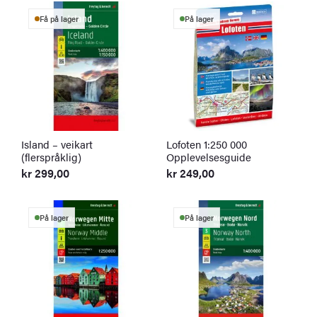
Få på lager
På lager
Island – veikart
Lofoten 1:250 000
(flerspråklig)
Opplevelsesguide
kr
299,00
kr
249,00
På lager
På lager