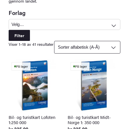
gjennom landet.
Forlag
Filter
Viser 1–18 av 41 resultater
På lager
På lager
Bil- og turistkart Lofoten
Bil- og turistkart Midt-
1:250 000
Norge 1: 350 000
kr
225,00
kr
225,00