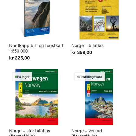
Nordkapp bil- og turistkart
Norge – bilatlas
1:650 000
kr
399,00
kr
225,00
På lager
Bestillingsvare
Norge – stor bilatlas
Norge – veikart
(flerspråklig)
(flerspråklig)