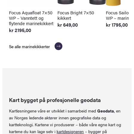
Focus Aquafloat 7×50
Focus Bright 7×50
Focus Sailor I
WP – Vanntett og
kikkert
WP – marinek
flytende marinekikkert
kr
649,00
kr
1795,00
kr
2195,00
Se alle marinekikkerter
Kart bygget på profesjonelle geodata
Kartløsningene våre er utviklet i samarbeid med
Geodata
, en
av Norges ledende aktører innen geografiske data og
kartteknologi. Kartene vi produserer – både våre egne kart og
kartene du kan lage selv i
kartdesigneren
– bygger på