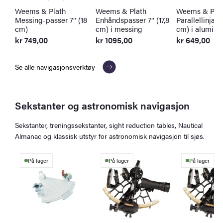
Weems & Plath
Weems & Plath
Weems & Plat
Messing-passer 7″ (18
Enhåndspasser 7″ (17,8
Parallellinjal 1
cm)
cm) i messing
cm) i alumini
kr
749,00
kr
1095,00
kr
649,00
Se alle navigasjonsverktøy
Sekstanter og astronomisk navigasjon
Sekstanter, treningssekstanter, sight reduction tables, Nautical
Almanac og klassisk utstyr for astronomisk navigasjon til sjøs.
På lager
På lager
På lager