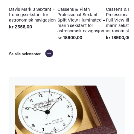
Davis Mark 3 Sextant –
Cassens & Plath
Cassens & Pla
treningssekstant for
Professional Sextant –
Professional S
astronomisk navigasjon
Split View Illuminated –
Full View Illu
marin sekstant for
marin sekstant
kr
2556,00
astronomisk navigasjon
astronomisk n
kr
18900,00
kr
18900,00
Se alle sekstanter