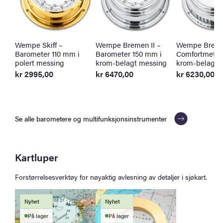
Wempe Skiff –
Wempe Bremen II –
Wempe Bremen
Barometer 110 mm i
Barometer 150 mm i
Comfortmeter
polert messing
krom-belagt messing
krom-belagt 
kr
2995,00
kr
6470,00
kr
6230,00
Se alle barometere og multifunksjonsinstrumenter
Kartluper
Forstørrelsesverktøy for nøyaktig avlesning av detaljer i sjøkart.
Nyhet
Nyhet
På lager
På lager