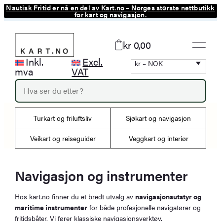
Nautisk Fritid er nå en del av Kart.no – Norges største nettbutikk
Hopp
for kart og navigasjon.
til
innhold
kr 0,00
Inkl.
Excl.
kr – NOK
mva
VAT
P
r
o
d
Turkart og friluftsliv
Sjøkart og navigasjon
u
c
Veikart og reiseguider
Veggkart og interiør
t
s
s
e
Navigasjon og instrumenter
a
r
Hos kart.no finner du et bredt utvalg av
navigasjonsutstyr og
c
maritime instrumenter
for både profesjonelle navigatører og
h
fritidsbåter. Vi fører klassiske navigasjonsverktøy,