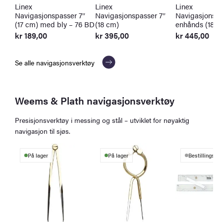
Linex
Linex
Linex
Navigasjonspasser 7″
Navigasjonspasser 7″
Navigasjonspa
(17 cm) med bly – 76 BD
(18 cm)
enhånds (18 c
kr
189,00
kr
395,00
kr
445,00
Se alle navigasjonsverktøy
Weems & Plath navigasjonsverktøy
Presisjonsverktøy i messing og stål – utviklet for nøyaktig
navigasjon til sjøs.
På lager
På lager
Bestillingsva