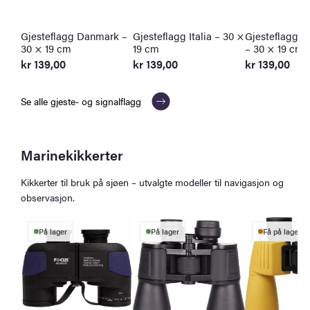
Gjesteflagg Danmark –
Gjesteflagg Italia – 30 ×
Gjesteflagg O
30 × 19 cm
19 cm
– 30 × 19 cm
kr
139,00
kr
139,00
kr
139,00
Se alle gjeste- og signalflagg
Marinekikkerter
Kikkerter til bruk på sjøen – utvalgte modeller til navigasjon og
observasjon.
På lager
På lager
Få på lager