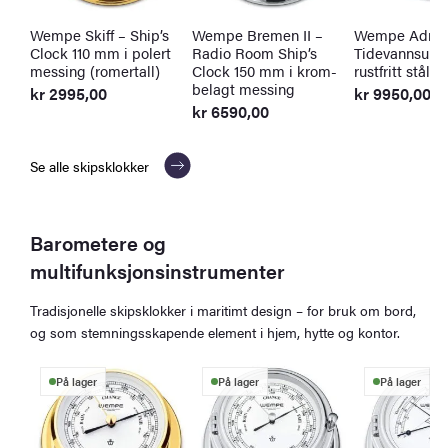
Wempe Skiff – Ship’s
Wempe Bremen II –
Wempe Admiral
Clock 110 mm i polert
Radio Room Ship’s
Tidevannsur 1
messing (romertall)
Clock 150 mm i krom-
rustfritt stål
belagt messing
kr
2995,00
kr
9950,00
kr
6590,00
Se alle skipsklokker
Barometere og
multifunksjonsinstrumenter
Tradisjonelle skipsklokker i maritimt design – for bruk om bord,
og som stemningsskapende element i hjem, hytte og kontor.
På lager
På lager
På lager