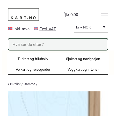
Hopp
til
kr 0,00
innhold
kr – NOK
Inkl. mva
Excl. VAT
P
r
o
d
u
Turkart og friluftsliv
Sjøkart og navigasjon
c
t
s
Veikart og reiseguider
Veggkart og interiør
s
e
a
/
Butikk
/
Ramme
/
r
c
h