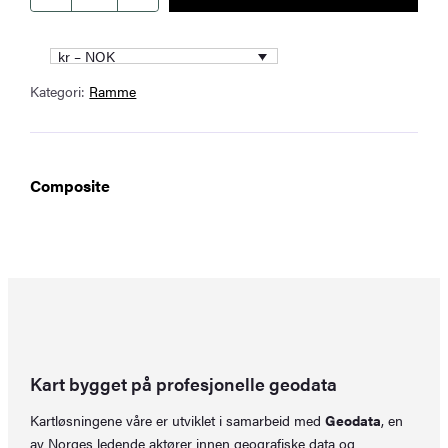
100
x
kr – NOK
50
Kategori:
Ramme
cm
antall
Composite
Kart bygget på profesjonelle geodata
Kartløsningene våre er utviklet i samarbeid med
Geodata
, en
av Norges ledende aktører innen geografiske data og