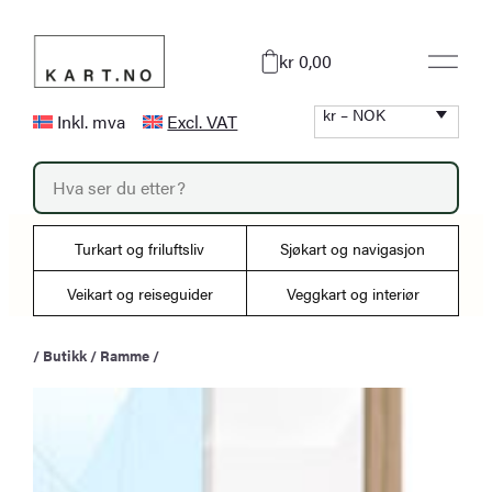
Hopp
til
kr 0,00
innhold
kr – NOK
Inkl. mva
Excl. VAT
P
r
o
d
u
Turkart og friluftsliv
Sjøkart og navigasjon
c
t
s
Veikart og reiseguider
Veggkart og interiør
s
e
a
/
Butikk
/
Ramme
/
r
c
h