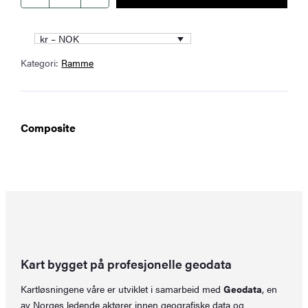
med
passepartout
kr – NOK
42
Kategori:
Ramme
x
42
cm
antall
Composite
Kart bygget på profesjonelle geodata
Kartløsningene våre er utviklet i samarbeid med
Geodata
, en
av Norges ledende aktører innen geografiske data og