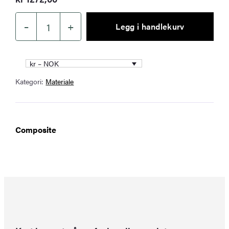
–
+
Legg i handlekurv
Foamboard
70
x
kr – NOK
70
Kategori:
Materiale
cm
antall
Composite