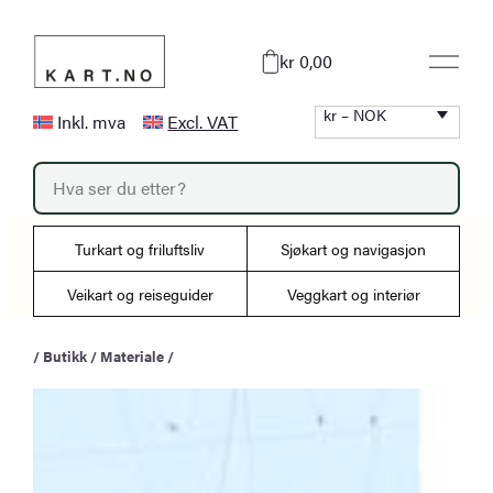
Hopp
til
kr 0,00
innhold
kr – NOK
Inkl. mva
Excl. VAT
P
r
o
d
u
Turkart og friluftsliv
Sjøkart og navigasjon
c
t
s
Veikart og reiseguider
Veggkart og interiør
s
e
a
/
Butikk
/
Materiale
/
r
c
h