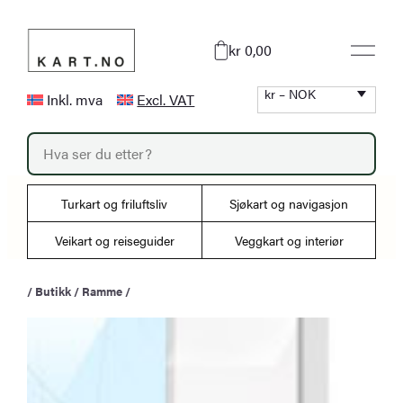
Hopp
til
kr 0,00
innhold
kr – NOK
Inkl. mva
Excl. VAT
P
r
o
d
u
Turkart og friluftsliv
Sjøkart og navigasjon
c
t
s
Veikart og reiseguider
Veggkart og interiør
s
e
a
/
Butikk
/
Ramme
/
r
c
h