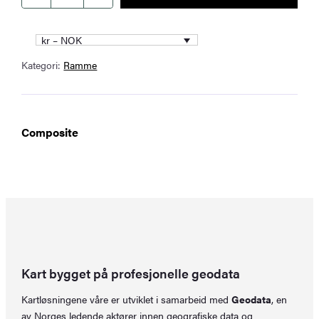
med
passepartout
kr – NOK
87
Kategori:
Ramme
x
117
cm
antall
Composite
Kart bygget på profesjonelle geodata
Kartløsningene våre er utviklet i samarbeid med
Geodata
, en
av Norges ledende aktører innen geografiske data og