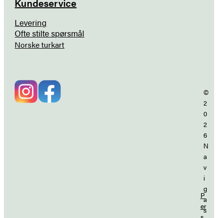
Kundeservice
Levering
Ofte stilte spørsmål
Norske turkart
©
2
0
2
6
N
a
v
i
g
P
a
er
s
s