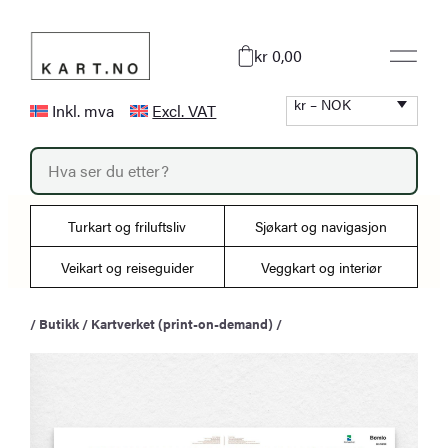
Hopp
til
kr 0,00
innhold
kr – NOK
Inkl. mva
Excl. VAT
P
r
o
d
u
Turkart og friluftsliv
Sjøkart og navigasjon
c
t
s
Veikart og reiseguider
Veggkart og interiør
s
e
a
/
Butikk
/
Kartverket (print-on-demand)
/
r
c
h