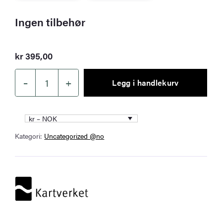
Ingen tilbehør
kr
395,00
–
+
Legg i handlekurv
Kartverket
–
landkart
kr – NOK
(N50):
Kategori:
Uncategorized @no
026N
Bømlo
antall