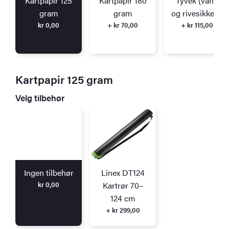
Kartpapir 125
Kartpapir 180
Tyvek (vann
gram
gram
og rivesikkert)
kr
0,00
+ kr 70,00
+ kr 115,00
Kartpapir 125 gram
Velg tilbehør
Ingen tilbehør
Linex DT124
kr
0,00
Kartrør 70–
124 cm
+ kr 299,00