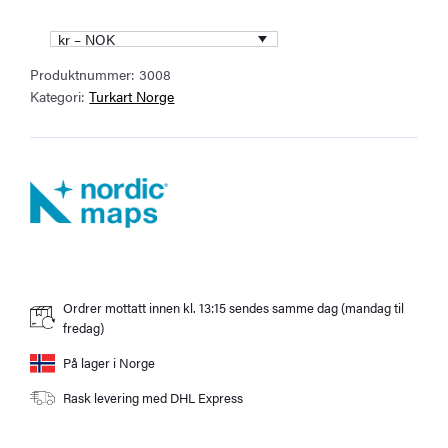
Rena
1
kr – NOK
:50
Produktnummer:
3008
000
Kategori:
Turkart Norge
Topo
3000
Turkart
antall
Ordrer mottatt innen kl. 13:15 sendes samme dag (mandag til
fredag)
På lager i Norge
Rask levering med DHL Express