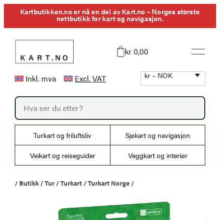
Hopp
Kartbutikken.no er nå en del av Kart.no – Norges største
nettbutikk for kart og navigasjon.
til
innhold
kr 0,00
kr – NOK
Inkl. mva
Excl. VAT
P
r
o
d
u
Turkart og friluftsliv
Sjøkart og navigasjon
c
t
s
Veikart og reiseguider
Veggkart og interiør
s
e
a
/
Butikk
/
Tur
/
Turkart
/
Turkart Norge
/
r
c
h