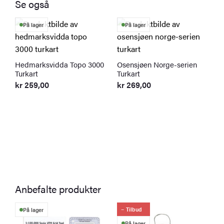
Se også
På lager
På lager
Hedmarksvidda Topo 3000
Osensjøen Norge-serien
Turkart
Turkart
kr
259,00
kr
269,00
M
T
k
Anbefalte produkter
Tilbud
På lager
På lager