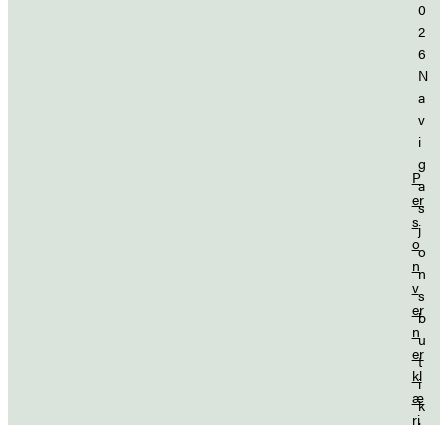
0
2
6
N
a
v
i
g
P
a
er
s
s
j
o
o
n
n
v
s
er
b
n
u
er
t
kl
i
æ
k
ri
k
n