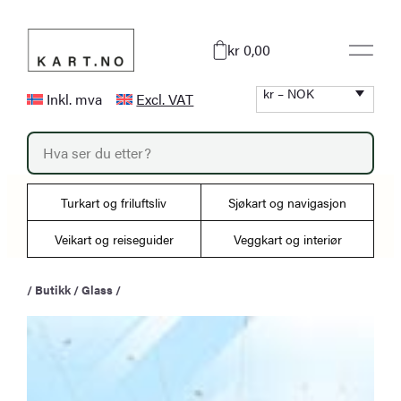
Hopp
til
kr 0,00
innhold
kr – NOK
Inkl. mva
Excl. VAT
P
r
o
d
u
Turkart og friluftsliv
Sjøkart og navigasjon
c
t
s
Veikart og reiseguider
Veggkart og interiør
s
e
a
/
Butikk
/
Glass
/
r
c
h