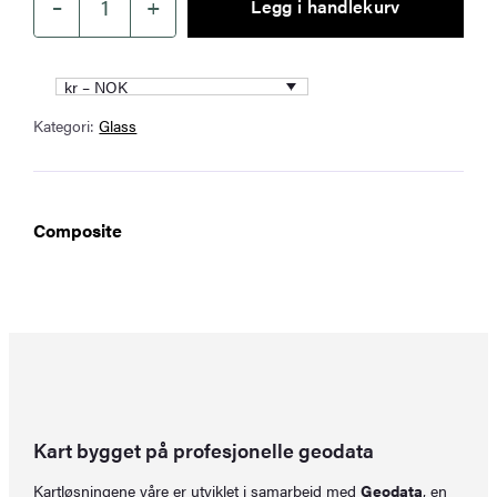
–
+
Legg i handlekurv
Slagfast
akrylglass
50
kr – NOK
x
Kategori:
Glass
100
cm
antall
Composite
Kart bygget på profesjonelle geodata
Kartløsningene våre er utviklet i samarbeid med
Geodata
, en