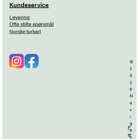
Kundeservice
Levering
Ofte stilte spørsmål
Norske turkart
©
2
0
2
6
N
a
v
i
g
P
a
er
s