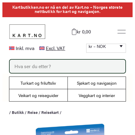
Hopp
Kartbutikken.no er nå en del av Kart.no – Norges største
nettbutikk for kart og navigasjon.
til
innhold
kr 0,00
kr – NOK
Inkl. mva
Excl. VAT
P
r
o
d
u
Turkart og friluftsliv
Sjøkart og navigasjon
c
t
s
Veikart og reiseguider
Veggkart og interiør
s
e
a
/
Butikk
/
Reise
/
Reisekart
/
r
c
h