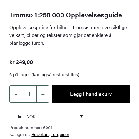
Tromsø 1:250 000 Opplevelsesguide
Opplevelsesguide for biltur i Tromsø, med oversiktlige
veikart, bilder og tekster som gjør det enklere å
planlegge turen.
kr
249,00
6 på lager (kan også restbestilles)
–
+
Legg i handlekurv
Tromsø
1:250
000
kr – NOK
Opplevelsesguide
Produktnummer:
6001
antall
Kategorier:
Reisekart
,
Turguider