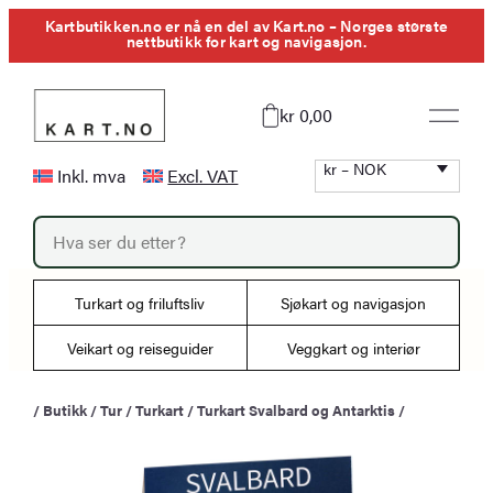
Hopp
Kartbutikken.no er nå en del av Kart.no – Norges største
nettbutikk for kart og navigasjon.
til
innhold
kr 0,00
kr – NOK
Inkl. mva
Excl. VAT
P
r
o
d
u
Turkart og friluftsliv
Sjøkart og navigasjon
c
t
s
Veikart og reiseguider
Veggkart og interiør
s
e
a
/
Butikk
/
Tur
/
Turkart
/
Turkart Svalbard og Antarktis
/
r
c
h