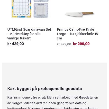
UTMGrid Scandinavian Set
Primus CampFire Knife
S
– Kartverktøy for alle
Large – turkjøkkenkniv 15
s
vanlige turkart
cm
k
O
N
kr
429,00
kr
299,00
kr
429,00
p
p
Opprinnelig
Nåværende
v
er
pris
pris
k
k
var:
er:
kr 429,00.
kr 299,00.
Kart bygget på profesjonelle geodata
Kartløsningene våre er utviklet i samarbeid med
Geodata
, en
av Norges ledende aktører innen geografiske data og
kartteknologi. Kartene vi produserer – både våre egne kart og