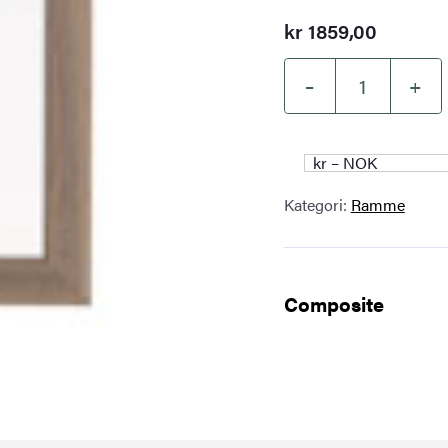
kr
1859,00
–
+
Valnøtt
med
passepartout
kr – NOK
89
Kategori:
Ramme
x
64
cm
Composite
antall