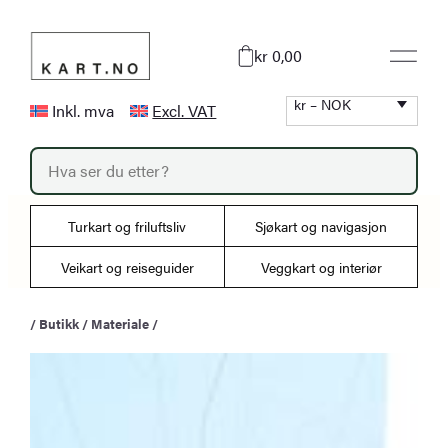
Hopp
til
kr 0,00
innhold
kr – NOK
Inkl. mva
Excl. VAT
P
r
o
d
u
Turkart og friluftsliv
Sjøkart og navigasjon
c
t
s
Veikart og reiseguider
Veggkart og interiør
s
e
a
/
Butikk
/
Materiale
/
r
c
h