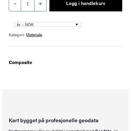
–
+
Legg i handlekurv
Vann
og
rivesikkert
kr – NOK
papir
Kategori:
Materiale
(Tyvek)
70
x
70
Composite
cm
antall
Kart bygget på profesjonelle geodata
Kartløsningene våre er utviklet i samarbeid med
Geodata
, en