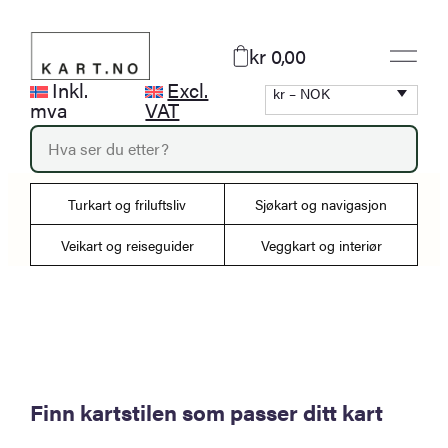
Hopp
til
kr 0,00
innhold
Inkl.
Excl.
kr – NOK
mva
VAT
P
r
o
d
Turkart og friluftsliv
Sjøkart og navigasjon
u
c
Veikart og reiseguider
Veggkart og interiør
t
s
s
e
a
r
c
h
Finn kartstilen som passer ditt kart