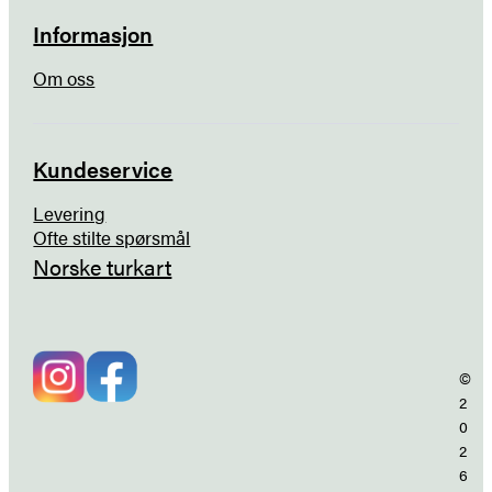
Informasjon
Om oss
Kundeservice
Levering
Ofte stilte spørsmål
Norske turkart
©
2
0
2
6