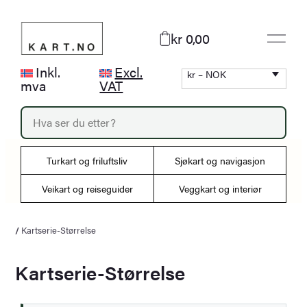
Hopp
til
kr 0,00
innhold
Inkl.
Excl.
kr – NOK
mva
VAT
P
r
o
d
Turkart og friluftsliv
Sjøkart og navigasjon
u
c
Veikart og reiseguider
Veggkart og interiør
t
s
s
/
Kartserie-Størrelse
e
a
r
Kartserie-Størrelse
c
h