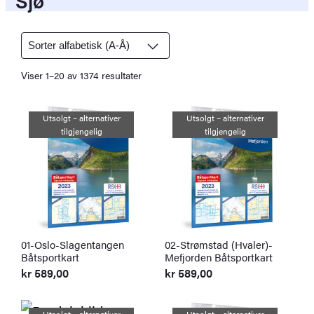
c
h
Viser 1–20 av 1374 resultater
Utsolgt – alternativer
Utsolgt – alternativer
tilgjengelig
tilgjengelig
01-Oslo-Slagentangen
02-Strømstad (Hvaler)-
Båtsportkart
Mefjorden Båtsportkart
kr
589,00
kr
589,00