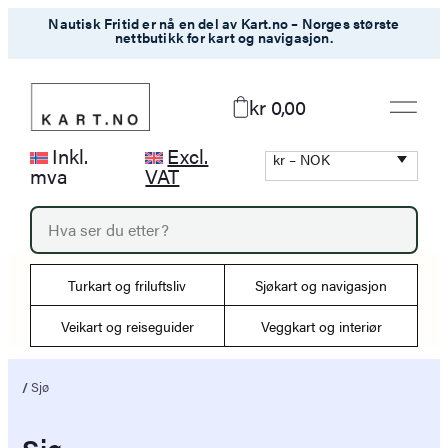
Hopp
Nautisk Fritid er nå en del av Kart.no – Norges største
nettbutikk for kart og navigasjon.
til
innhold
kr 0,00
Inkl.
Excl.
kr – NOK
mva
VAT
P
r
o
d
Turkart og friluftsliv
Sjøkart og navigasjon
u
c
Veikart og reiseguider
Veggkart og interiør
t
s
s
/
Sjø
e
a
r
Sjø