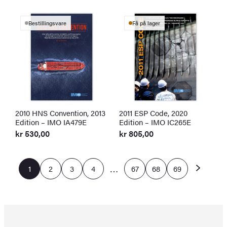
Bestillingsvare
Få på lager
2010 HNS Convention, 2013
2011 ESP Code, 2020
Edition – IMO IA479E
Edition – IMO IC265E
kr
530,00
kr
805,00
…
1
2
3
4
67
68
69