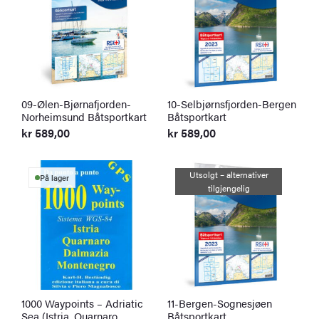
09-Ølen-Bjørnafjorden-
10-Selbjørnsfjorden-Bergen
Norheimsund Båtsportkart
Båtsportkart
kr
589,00
kr
589,00
Utsolgt – alternativer
På lager
tilgjengelig
1000 Waypoints – Adriatic
11-Bergen-Sognesjøen
Sea (Istria, Quarnaro,
Båtsportkart