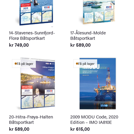
14-Stavenes-Sunnfjord-
17-Ålesund-Molde
Florø Båtsportkart
Båtsportkart
kr
749,00
kr
589,00
Få på lager
Få på lager
20-Hitra-Frøya-Halten
2009 MODU Code, 2020
Båtsportkart
Edition – IMO IA810E
kr
589,00
kr
615,00