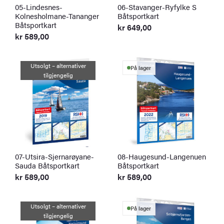
05-Lindesnes-
06-Stavanger-Ryfylke S
Kolnesholmane-Tananger
Båtsportkart
Båtsportkart
kr
649,00
kr
589,00
Utsolgt – alternativer
På lager
tilgjengelig
07-Utsira-Sjernarøyane-
08-Haugesund-Langenuen
Sauda Båtsportkart
Båtsportkart
kr
589,00
kr
589,00
Utsolgt – alternativer
På lager
tilgjengelig