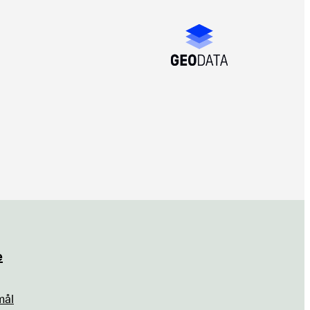
e
mål