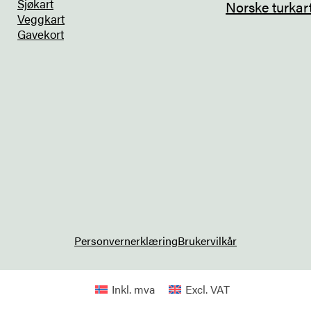
Sjøkart
Norske turkar
Veggkart
Gavekort
Personvernerklæring
Brukervilkår
Inkl. mva
Excl. VAT