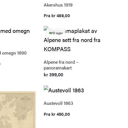
Akershus 1919
Fra
kr
489,00
På lager
d omegn 1890
Alpene fra nord –
0
panoramakart
kr
399,00
Austevoll 1863
Fra
kr
450,00