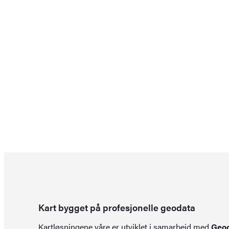
Kart bygget på profesjonelle geodata
Kartløsningene våre er utviklet i samarbeid med
Geo