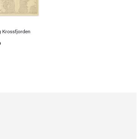
 Krossfjorden
0