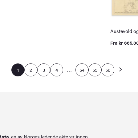
Austevold og
Fra
kr
665,0
…
1
2
3
4
54
55
56
data
, en av Norges ledende aktører innen