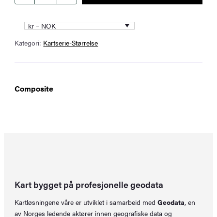
x
150
kr – NOK
cm
Kategori:
Kartserie-Størrelse
antall
Composite
Kart bygget på profesjonelle geodata
Kartløsningene våre er utviklet i samarbeid med
Geodata
, en
av Norges ledende aktører innen geografiske data og