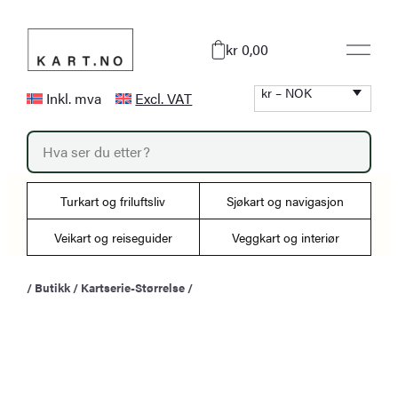
Hopp
til
kr 0,00
innhold
kr – NOK
Inkl. mva
Excl. VAT
P
r
o
d
u
Turkart og friluftsliv
Sjøkart og navigasjon
c
t
s
Veikart og reiseguider
Veggkart og interiør
s
e
a
/
Butikk
/
Kartserie-Størrelse
/
r
c
h