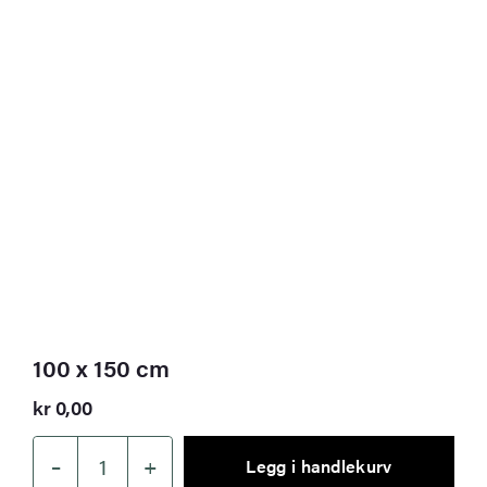
100 x 150 cm
kr
0,00
–
+
Legg i handlekurv
100