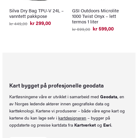
Silva Dry Bag TPU-V 24L –
GSI Outdoors Microlite
H
vanntett pakkpose
1000 Twist Onyx – lett
k
termos 1 liter
kr
299,00
kr
449,00
Opprinnelig
Nåværende
kr
599,00
kr
699,00
pris
pris
Opprinnelig
Nåværende
var:
er:
pris
pris
kr 449,00.
kr 299,00.
var:
er:
kr 699,00.
kr 599,00.
Kart bygget på profesjonelle geodata
Kartløsningene våre er utviklet i samarbeid med
Geodata
, en
av Norges ledende aktører innen geografiske data og
kartteknologi. Kartene vi produserer – både våre egne kart og
kartene du kan lage selv i
kartdesigneren
– bygger på
oppdaterte og presise kartdata fra
Kartverket
og
Esri
.