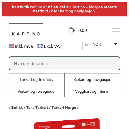
Hopp
Kartbutikken.no er nå en del av Kart.no – Norges største
nettbutikk for kart og navigasjon.
til
innhold
kr 0,00
kr – NOK
Inkl. mva
Excl. VAT
P
r
o
d
u
Turkart og friluftsliv
Sjøkart og navigasjon
c
t
s
Veikart og reiseguider
Veggkart og interiør
s
e
a
/
Butikk
/
Tur
/
Turkart
/
Turkart Norge
/
r
c
h