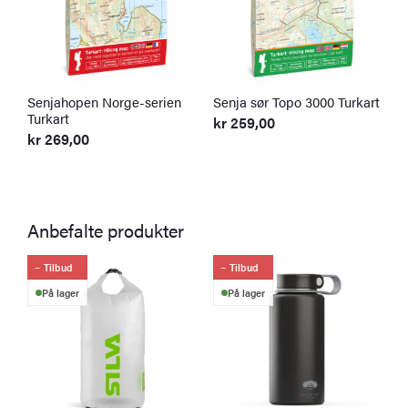
Senjahopen Norge-serien
Senja sør Topo 3000 Turkart
S
Turkart
T
kr
259,00
kr
269,00
k
Anbefalte produkter
Tilbud
Tilbud
På lager
På lager