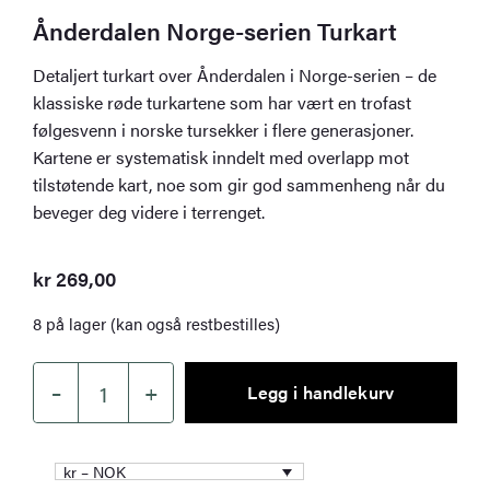
Ånderdalen Norge-serien Turkart
Detaljert turkart over Ånderdalen i Norge-serien – de
klassiske røde turkartene som har vært en trofast
følgesvenn i norske tursekker i flere generasjoner.
Kartene er systematisk inndelt med overlapp mot
tilstøtende kart, noe som gir god sammenheng når du
beveger deg videre i terrenget.
kr
269,00
8 på lager (kan også restbestilles)
–
+
Legg i handlekurv
Ånderdalen
Norge-
serien
kr – NOK
Turkart