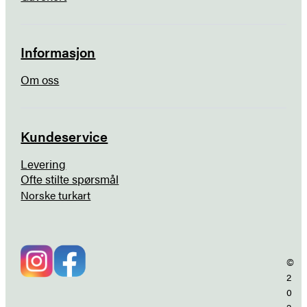
Informasjon
Om oss
Kundeservice
Levering
Ofte stilte spørsmål
Norske turkart
©
2
0
2