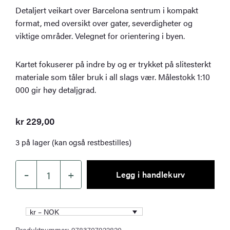
Detaljert veikart over Barcelona sentrum i kompakt
format, med oversikt over gater, severdigheter og
viktige områder. Velegnet for orientering i byen.
Kartet fokuserer på indre by og er trykket på slitesterkt
materiale som tåler bruk i all slags vær. Målestokk 1:10
000 gir høy detaljgrad.
kr
229,00
3 på lager (kan også restbestilles)
–
+
Legg i handlekurv
Barcelona
–
veikart
kr – NOK
(flerspråklig)
Produktnummer:
9783707922820