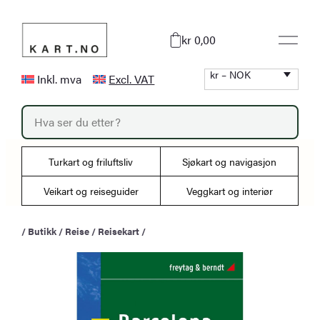
Hopp
til
kr 0,00
innhold
kr – NOK
Inkl. mva
Excl. VAT
P
r
o
d
u
Turkart og friluftsliv
Sjøkart og navigasjon
c
t
s
Veikart og reiseguider
Veggkart og interiør
s
e
a
/
Butikk
/
Reise
/
Reisekart
/
r
c
h