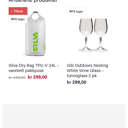
Tilbud
På lager
På lager
Silva Dry Bag TPU-V 24L –
GSI Outdoors Nesting
G
vanntett pakkpose
White Wine Glass –
1
turvinglass 2 pk
t
kr
299,00
kr
449,00
Opprinnelig
Nåværende
kr
299,00
k
pris
pris
O
N
var:
er:
p
p
kr 449,00.
kr 299,00.
v
er
k
k