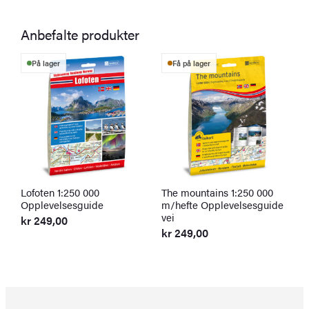
Anbefalte produkter
På lager
Få på lager
Lofoten 1:250 000
The mountains 1:250 000
V
Opplevelsesguide
m/hefte Opplevelsesguide
V
vei
kr
249,00
k
kr
249,00