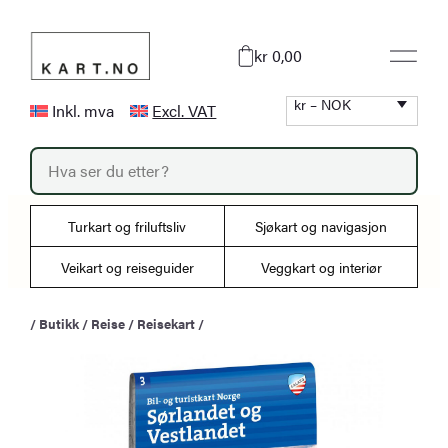
Hopp
til
kr 0,00
innhold
kr – NOK
Inkl. mva
Excl. VAT
P
r
o
d
u
Turkart og friluftsliv
Sjøkart og navigasjon
c
t
s
Veikart og reiseguider
Veggkart og interiør
s
e
a
/
Butikk
/
Reise
/
Reisekart
/
r
c
h