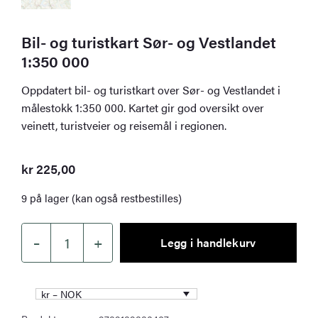
Bil- og turistkart Sør- og Vestlandet
1:350 000
Oppdatert bil- og turistkart over Sør- og Vestlandet i
målestokk 1:350 000. Kartet gir god oversikt over
veinett, turistveier og reisemål i regionen.
kr
225,00
9 på lager (kan også restbestilles)
–
+
Legg i handlekurv
Bil-
og
turistkart
kr – NOK
Sør-