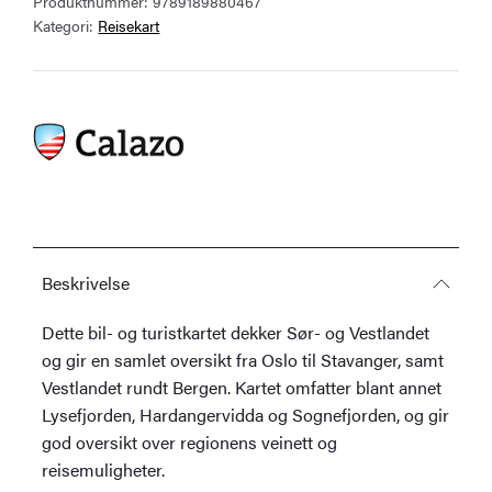
Produktnummer:
9789189880467
og
Kategori:
Reisekart
Vestlandet
1:350
000
antall
Beskrivelse
Dette bil- og turistkartet dekker Sør- og Vestlandet
og gir en samlet oversikt fra Oslo til Stavanger, samt
Vestlandet rundt Bergen. Kartet omfatter blant annet
Lysefjorden, Hardangervidda og Sognefjorden, og gir
god oversikt over regionens veinett og
reisemuligheter.