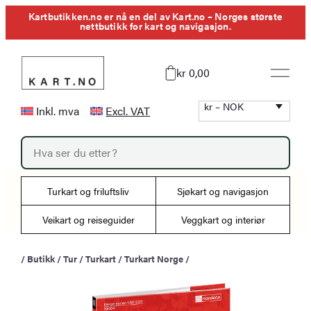
Hopp
Kartbutikken.no er nå en del av Kart.no – Norges største
nettbutikk for kart og navigasjon.
til
innhold
kr 0,00
kr – NOK
Inkl. mva
Excl. VAT
P
r
o
d
u
Turkart og friluftsliv
Sjøkart og navigasjon
c
t
s
Veikart og reiseguider
Veggkart og interiør
s
e
a
/
Butikk
/
Tur
/
Turkart
/
Turkart Norge
/
r
c
h