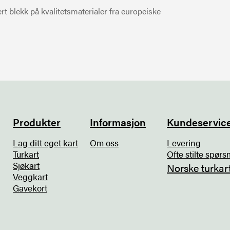
t blekk på kvalitetsmaterialer fra europeiske
Produkter
Informasjon
Kundeservic
Lag ditt eget kart
Om oss
Levering
Turkart
Ofte stilte spørs
Sjøkart
Norske turkar
Veggkart
Gavekort