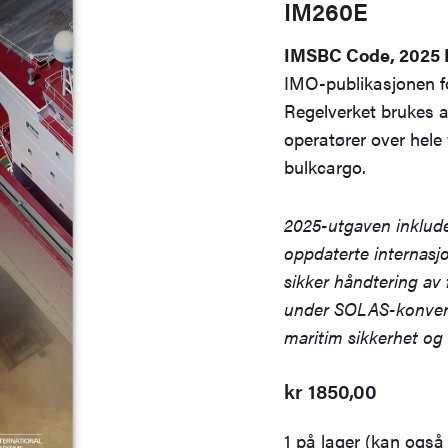
IM260E
IMSBC Code, 2025 
IMO-publikasjonen for
Regelverket brukes av
operatører over hele
bulkcargo.
2025-utgaven inklud
oppdaterte internasjon
sikker håndtering av 
under SOLAS-konvensj
maritim sikkerhet og 
kr
1850,00
1 på lager (kan også 