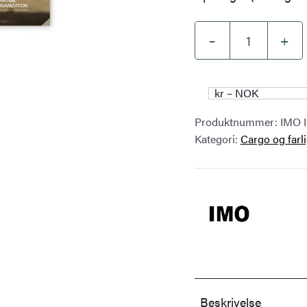
–
+
IMSBC
Code,
2025
kr – NOK
Edition
Produktnummer:
IMO 
(Amdt.
Kategori:
Cargo og farli
08-
25)
–
IMO
IM260E
antall
Beskrivelse