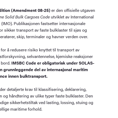
dition (Amendment 08-25)
er den offisielle utgaven
ime Solid Bulk Cargoes Code
utviklet av International
(IMO). Publikasjonen fastsetter internasjonale
r sikker transport av faste bulklaster til sjøs og
ratører, skip, terminaler og havner verden over.
 for å redusere risiko knyttet til transport av
astforskyvning, selvantennelse, kjemiske reaksjoner
m bord.
IMSBC Code er obligatorisk under SOLAS-
n grunnleggende del av internasjonal maritim
nce innen bulktransport.
r detaljerte krav til klassifisering, deklarering,
 og håndtering av ulike typer faste bulklaster. Den
ige sikkerhetstiltak ved lasting, lossing, stuing og
ellige maritime forhold.