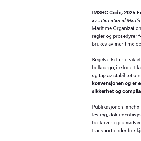
IMSBC Code, 2025 E
av
International Marit
Maritime Organization 
regler og prosedyrer fo
brukes av maritime ope
Regelverket er utviklet
bulkcargo, inkludert l
og tap av stabilitet o
konvensjonen og er e
sikkerhet og complia
Publikasjonen inneholde
testing, dokumentasjon
beskriver også nødvend
transport under forskj