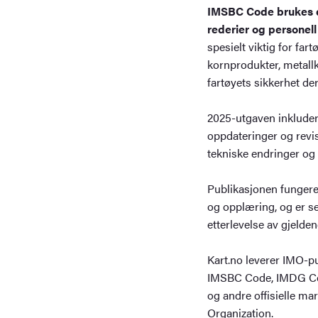
IMSBC Code brukes da
rederier og personell 
spesielt viktig for far
kornprodukter, metall
fartøyets sikkerhet de
2025-utgaven inklude
oppdateringer og revis
tekniske endringer og 
Publikasjonen fungerer
og opplæring, og er s
etterlevelse av gjelden
Kart.no leverer IMO-pu
IMSBC Code, IMDG C
og andre offisielle ma
Organization.