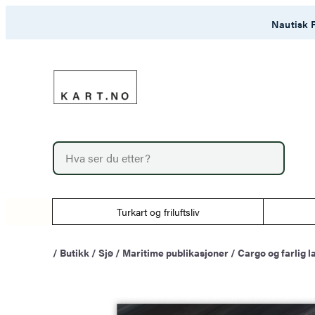
Hopp
Nautisk F
til
innhold
P
r
o
d
u
Turkart og friluftsliv
c
t
s
/
Butikk
/
Sjø
/
Maritime publikasjoner
/
Cargo og farlig l
s
e
a
r