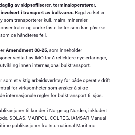
glig av skipsoffiserer, terminaloperatører,
involvert i transport av bulkvarer.
Regelverket er
tøy som transporterer kull, malm, mineraler,
konsentrater og andre faste laster som kan påvirke
rsom de håndteres feil.
rer
Amendment 08-25
, som inneholder
joner vedtatt av IMO for å reflektere nye erfaringer,
utvikling innen internasjonal bulktransport.
 som et viktig arbeidsverktøy for både operativ drift
entral for virksomheter som ønsker å sikre
de internasjonale regler for bulktransport til sjøs.
blikasjoner til kunder i Norge og Norden, inkludert
ode, SOLAS, MARPOL, COLREG, IAMSAR Manual
ritime publikasjoner fra International Maritime