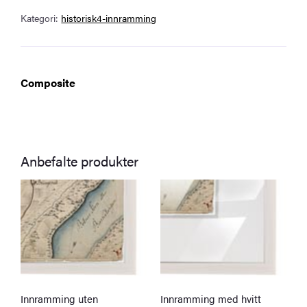
passepartout
Kategori:
historisk4-innramming
antall
Composite
Anbefalte produkter
Innramming uten
Innramming med hvitt
U