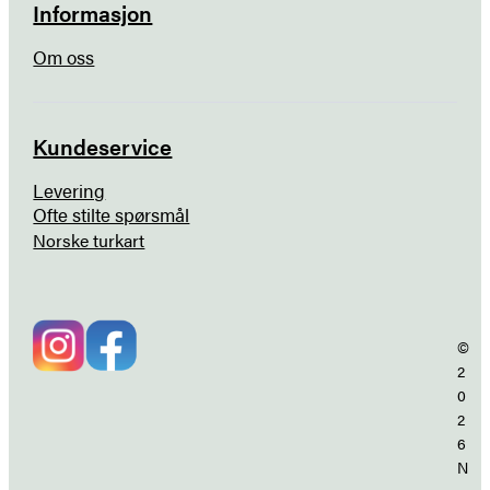
Informasjon
Om oss
Kundeservice
Levering
Ofte stilte spørsmål
Norske turkart
©
2
0
2
6
N