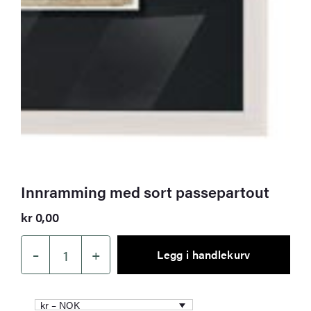
Innramming med sort passepartout
kr
0,00
–
+
Legg i handlekurv
Innramming
med
sort
kr – NOK