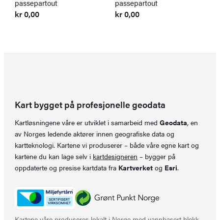
passepartout
passepartout
k
kr
0,00
kr
0,00
Kart bygget på profesjonelle geodata
Kartløsningene våre er utviklet i samarbeid med
Geodata
, en
av Norges ledende aktører innen geografiske data og
kartteknologi. Kartene vi produserer – både våre egne kart og
kartene du kan lage selv i
kartdesigneren
– bygger på
oppdaterte og presise kartdata fra
Kartverket
og
Esri
.
Kartene våre produseres lokalt i Norge med vannbasert blekk