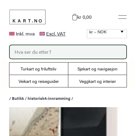
Hopp
til
kr 0,00
innhold
kr – NOK
Inkl. mva
Excl. VAT
P
r
o
d
u
Turkart og friluftsliv
Sjøkart og navigasjon
c
t
s
Veikart og reiseguider
Veggkart og interiør
s
e
a
/
Butikk
/
historisk4-innramming
/
r
c
h