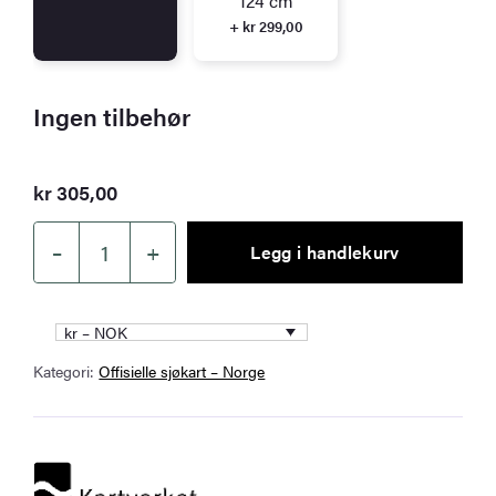
124 cm
+ kr 299,00
Ingen tilbehør
kr
305,00
–
+
Legg i handlekurv
Kartverket
sjøkart
463
kr – NOK
–
Kategori:
Offisielle sjøkart – Norge
Mo
i
Rana
antall