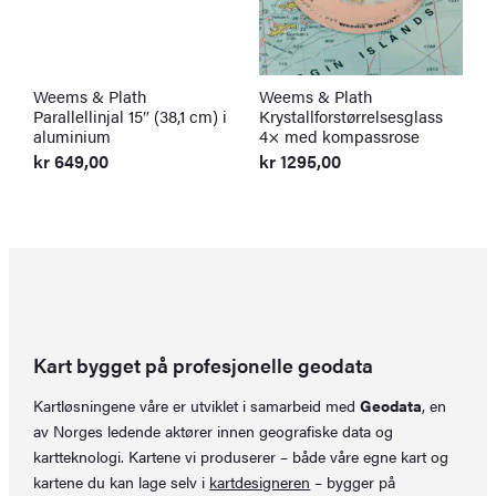
Weems & Plath
Weems & Plath
L
Parallellinjal 15″ (38,1 cm) i
Krystallforstørrelsesglass
(
aluminium
4× med kompassrose
k
kr
649,00
kr
1295,00
Kart bygget på profesjonelle geodata
Kartløsningene våre er utviklet i samarbeid med
Geodata
, en
av Norges ledende aktører innen geografiske data og
kartteknologi. Kartene vi produserer – både våre egne kart og
kartene du kan lage selv i
kartdesigneren
– bygger på