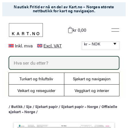
Hopp
Nautisk Fritid er nå en del av Kart.no – Norges største
nettbutikk for kart og navigasjon.
til
innhold
kr 0,00
kr – NOK
Inkl. mva
Excl. VAT
P
r
o
d
u
Turkart og friluftsliv
Sjøkart og navigasjon
c
t
s
Veikart og reiseguider
Veggkart og interiør
s
e
a
/
Butikk
/
Sjø
/
Sjøkart papir
/
Sjøkart papir – Norge
/
Offisielle
r
sjøkart – Norge
/
c
h