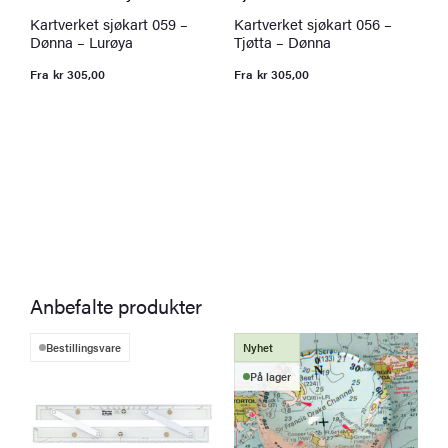
Kartverket sjøkart 059 –
Kartverket sjøkart 056 –
Dønna – Lurøya
Tjøtta – Dønna
Fra
kr
305,00
Fra
kr
305,00
K
R
F
Anbefalte produkter
Bestillingsvare
Nyhet
På lager