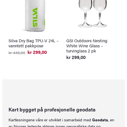
Silva Dry Bag TPU-V 24L –
GSI Outdoors Nesting
G
vanntett pakkpose
White Wine Glass –
1
turvinglass 2 pk
t
kr
299,00
kr
449,00
Opprinnelig
Nåværende
kr
299,00
k
pris
pris
O
N
var:
er:
p
p
kr 449,00.
kr 299,00.
v
er
k
k
Kart bygget på profesjonelle geodata
Kartløsningene våre er utviklet i samarbeid med
Geodata
, en
av Norges ledende aktører innen geografiske data og