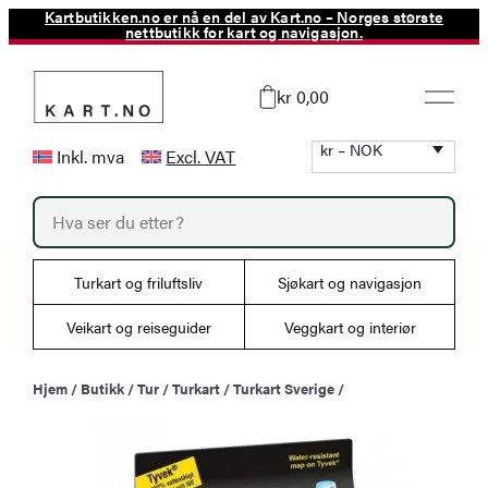
Kartbutikken.no er nå en del av Kart.no – Norges største
Hopp
nettbutikk for kart og navigasjon.
til
innhold
kr 0,00
kr – NOK
Inkl. mva
Excl. VAT
P
r
o
d
u
Turkart og friluftsliv
Sjøkart og navigasjon
c
t
s
Veikart og reiseguider
Veggkart og interiør
s
e
a
Hjem
/
Butikk
/
Tur
/
Turkart
/
Turkart Sverige
/
r
c
h