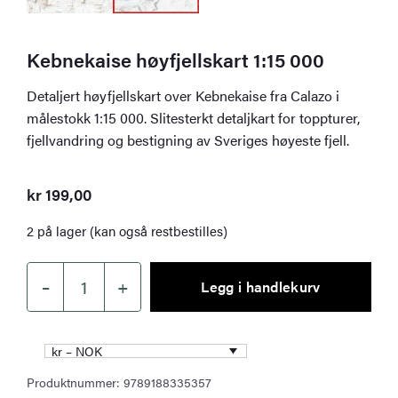
Kebnekaise høyfjellskart 1:15 000
Detaljert høyfjellskart over Kebnekaise fra Calazo i
målestokk 1:15 000. Slitesterkt detaljkart for toppturer,
fjellvandring og bestigning av Sveriges høyeste fjell.
kr
199,00
2 på lager (kan også restbestilles)
–
+
Legg i handlekurv
Kebnekaise
høyfjellskart
1:15
kr – NOK
000
Produktnummer:
9789188335357
antall