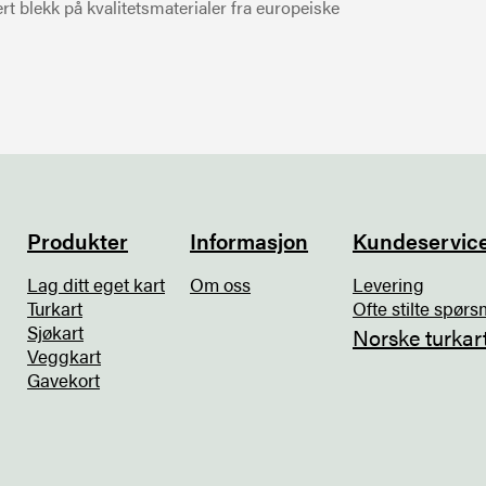
t blekk på kvalitetsmaterialer fra europeiske
Produkter
Informasjon
Kundeservic
Lag ditt eget kart
Om oss
Levering
Turkart
Ofte stilte spørs
Sjøkart
Norske turkar
Veggkart
Gavekort