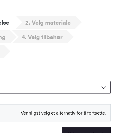
else
2
Velg materiale
ng
4
Velg tilbehør
Vennligst velg et alternativ for å fortsette.