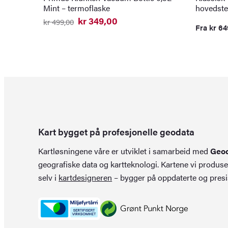
Mint – termoflaske
hovedste
kr
349,00
kr
499,00
Fra
kr
64
Opprinnelig
Nåværende
pris
pris
var:
er:
kr 499,00.
kr 349,00.
Kart bygget på profesjonelle geodata
Kartløsningene våre er utviklet i samarbeid med
Geo
geografiske data og kartteknologi. Kartene vi produse
selv i
kartdesigneren
– bygger på oppdaterte og presi