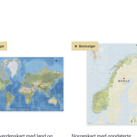
ger
Bestselger
 verdenskart med land og
Norgeskart med oppdaterte