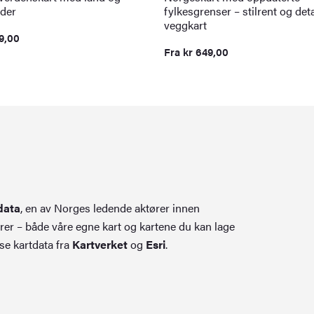
der
fylkesgrenser – stilrent og deta
veggkart
9,00
Fra
kr
649,00
data
, en av Norges ledende aktører innen
rer – både våre egne kart og kartene du kan lage
se kartdata fra
Kartverket
og
Esri
.