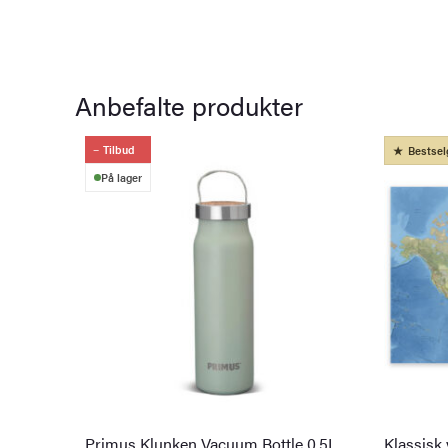
Anbefalte produkter
Tilbud
Bestsel
På lager
Primus Klunken Vacuum Bottle 0,5L
Klassisk