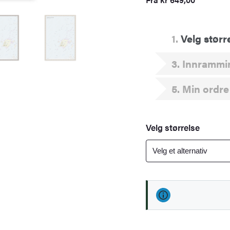
1
Velg størr
3
Innrammi
5
Min ordre
Velg størrelse