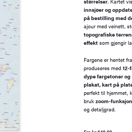
størrelser
. Kartet 
innsjøer og oppdat
på bestilling med d
ajour med veinett, s
topografiske terre
effekt
som gjengir l
Fargene er hentet fr
produseres med
12-
dype fargetoner og l
plakat, kart på pla
perfekt til hjemmet, 
bruk
zoom-funksjone
og detaljgrad.
Fra
kr
649,00