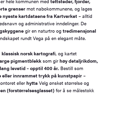
viser hele kommunen med
tettsteder, fjorder,
erte grenser
mot nabokommunene, og lages
e nyeste kartdataene fra Kartverket
– alltid
tedsnavn og administrative inndelinger. De
ngskyggene
gir en naturtro og
tredimensjonal
andskapet rundt Vega på en elegant måte.
a
klassisk norsk kartografi
, og kartet
farge pigmentblekk
som gir
høy detaljrikdom,
ang levetid – opptil 400 år.
Bestill som
te eller innrammet trykk på kunstpapir
–
kontoret eller
hytta
Velg ønsket størrelse og
n (forstørrelsesglasset)
for å se målestokk