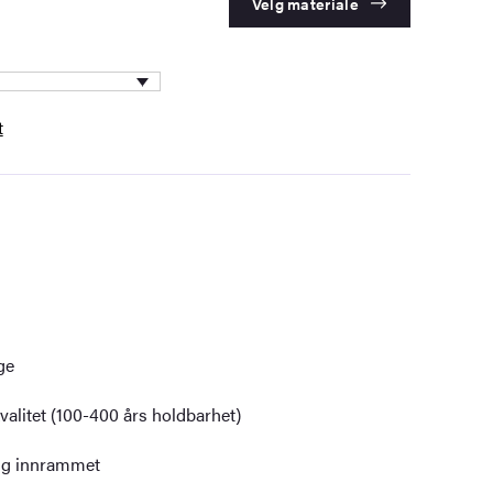
Velg materiale
t
ge
alitet (100-400 års holdbarhet)
dig innrammet