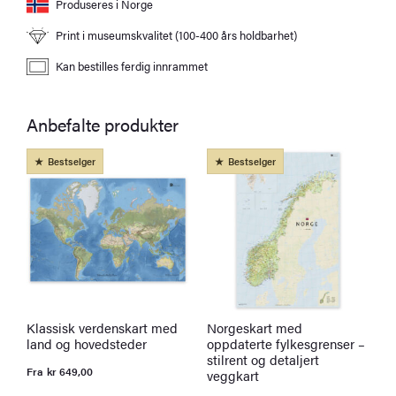
Produseres i Norge
Print i museumskvalitet (100-400 års holdbarhet)
Kan bestilles ferdig innrammet
Anbefalte produkter
Bestselger
Bestselger
Klassisk verdenskart med
Norgeskart med
P
land og hovedsteder
oppdaterte fylkesgrenser –
B
stilrent og detaljert
t
Fra
kr
649,00
veggkart
k
O
N