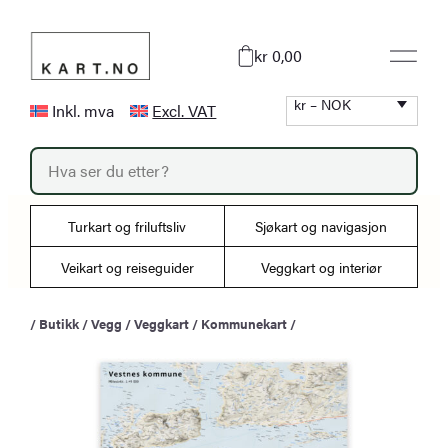
Hopp
til
kr 0,00
innhold
kr – NOK
Inkl. mva
Excl. VAT
P
r
o
d
u
Turkart og friluftsliv
Sjøkart og navigasjon
c
t
s
Veikart og reiseguider
Veggkart og interiør
s
e
a
/
Butikk
/
Vegg
/
Veggkart
/
Kommunekart
/
r
c
h