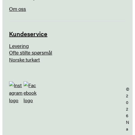
Om oss
Kundeservice
Levering
Ofte stilte spørsmål
Norske turkart
©
2
0
2
6
N
a