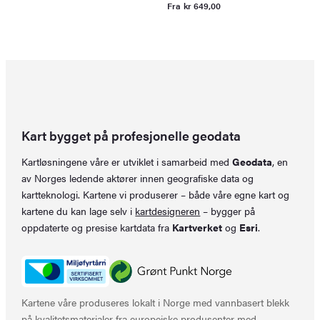
p
p
Fra
kr
649,00
v
er
k
k
Kart bygget på profesjonelle geodata
Kartløsningene våre er utviklet i samarbeid med
Geodata
, en
av Norges ledende aktører innen geografiske data og
kartteknologi. Kartene vi produserer – både våre egne kart og
kartene du kan lage selv i
kartdesigneren
– bygger på
oppdaterte og presise kartdata fra
Kartverket
og
Esri
.
Kartene våre produseres lokalt i Norge med vannbasert blekk
på kvalitetsmaterialer fra europeiske produsenter med