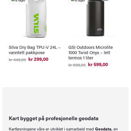
På lager
På lager
Silva Dry Bag TPU-V 24L –
GSI Outdoors Microlite
G
vanntett pakkpose
1000 Twist Onyx – lett
W
termos 1 liter
t
kr
299,00
kr
449,00
Opprinnelig
Nåværende
kr
599,00
k
kr
699,00
pris
pris
Opprinnelig
Nåværende
var:
er:
pris
pris
kr 449,00.
kr 299,00.
var:
er:
kr 699,00.
kr 599,00.
Kart bygget på profesjonelle geodata
Kartløsningene våre er utviklet i samarbeid med
Geodata
, en