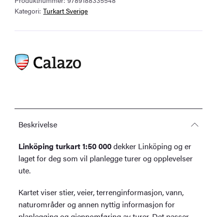
antall
Kategori:
Turkart Sverige
Beskrivelse
Linköping turkart 1:50 000
dekker Linköping og er
laget for deg som vil planlegge turer og opplevelser
ute.
Kartet viser stier, veier, terrenginformasjon, vann,
naturområder og annen nyttig informasjon for
planlegging og gjennomføring av turer. Det passer