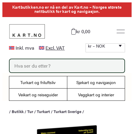
Hopp
Kartbutikken.no er nå en del av Kart.no – Norges største
nettbutikk for kart og navigasjon.
til
innhold
kr 0,00
kr – NOK
Inkl. mva
Excl. VAT
P
r
o
d
u
Turkart og friluftsliv
Sjøkart og navigasjon
c
t
s
Veikart og reiseguider
Veggkart og interiør
s
e
a
/
Butikk
/
Tur
/
Turkart
/
Turkart Sverige
/
r
c
h