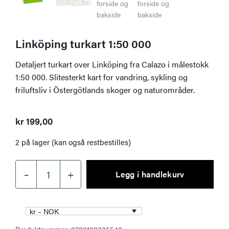
Linköping turkart 1:50 000
Detaljert turkart over Linköping fra Calazo i målestokk
1:50 000. Slitesterkt kart for vandring, sykling og
friluftsliv i Östergötlands skoger og naturområder.
kr
199,00
2 på lager (kan også restbestilles)
–
+
Legg i handlekurv
Linköping
turkart
1:50
kr – NOK
000
Produktnummer:
9789188335548