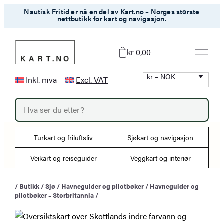
Hopp
Nautisk Fritid er nå en del av Kart.no – Norges største
nettbutikk for kart og navigasjon.
til
innhold
kr 0,00
kr – NOK
Inkl. mva
Excl. VAT
P
r
o
d
u
Turkart og friluftsliv
Sjøkart og navigasjon
c
t
s
Veikart og reiseguider
Veggkart og interiør
s
e
a
/
Butikk
/
Sjø
/
Havneguider og pilotbøker
/
Havneguider og
r
pilotbøker – Storbritannia
/
c
h