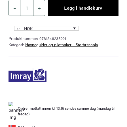
–
+
Legg i handlekurv
Map
of
the
kr – NOK
Inland
Produktnummer:
9781846235221
Waterways
Kategori:
Havneguider og pilotbøker – Storbritannia
of
Scotland
antall
Ordrer mottatt innen kl. 13:15 sendes samme dag (mandag til
fredag)