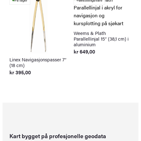
På lager
Bestillingsvare
Weems & Plath
Parallellinjal 15″ (38,1 cm) i
aluminium
kr
649,00
Linex Navigasjonspasser 7″
W
(18 cm)
K
4
kr
395,00
k
Kart bygget på profesjonelle geodata