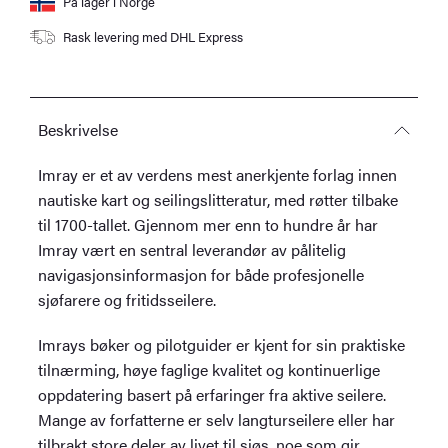
På lager i Norge
Rask levering med DHL Express
Beskrivelse
Imray er et av verdens mest anerkjente forlag innen
nautiske kart og seilingslitteratur, med røtter tilbake
til 1700-tallet. Gjennom mer enn to hundre år har
Imray vært en sentral leverandør av pålitelig
navigasjonsinformasjon for både profesjonelle
sjøfarere og fritidsseilere.
Imrays bøker og pilotguider er kjent for sin praktiske
tilnærming, høye faglige kvalitet og kontinuerlige
oppdatering basert på erfaringer fra aktive seilere.
Mange av forfatterne er selv langturseilere eller har
tilbrakt store deler av livet til sjøs, noe som gir