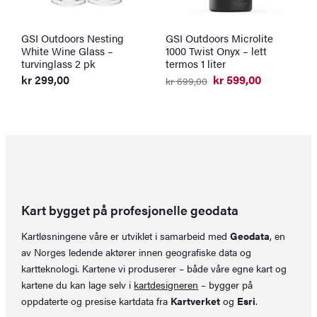
GSI Outdoors Nesting
GSI Outdoors Microlite
S
White Wine Glass –
1000 Twist Onyx – lett
v
turvinglass 2 pk
termos 1 liter
k
O
N
kr
299,00
kr
599,00
kr
699,00
p
p
Opprinnelig
Nåværende
v
er
pris
pris
k
k
var:
er:
kr 699,00.
kr 599,00.
Kart bygget på profesjonelle geodata
Kartløsningene våre er utviklet i samarbeid med
Geodata
, en
av Norges ledende aktører innen geografiske data og
kartteknologi. Kartene vi produserer – både våre egne kart og
kartene du kan lage selv i
kartdesigneren
– bygger på
oppdaterte og presise kartdata fra
Kartverket
og
Esri
.