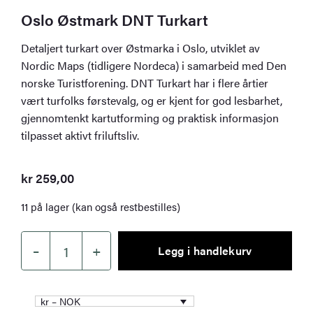
Oslo Østmark DNT Turkart
Detaljert turkart over Østmarka i Oslo, utviklet av
Nordic Maps (tidligere Nordeca) i samarbeid med Den
norske Turistforening. DNT Turkart har i flere årtier
vært turfolks førstevalg, og er kjent for god lesbarhet,
gjennomtenkt kartutforming og praktisk informasjon
tilpasset aktivt friluftsliv.
kr
259,00
11 på lager (kan også restbestilles)
–
+
Legg i handlekurv
Oslo
Østmark
DNT
kr – NOK
Turkart