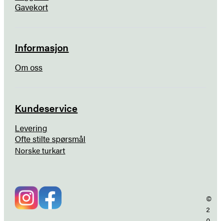
Gavekort
Informasjon
Om oss
Kundeservice
Levering
Ofte stilte spørsmål
Norske turkart
©
2
0