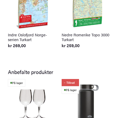
Indre Oslofjord Norge-
Nedre Romerike Topo 3000
O
serien Turkart
Turkart
k
kr
269,00
kr
259,00
Anbefalte produkter
Tilbud
På lager
På lager