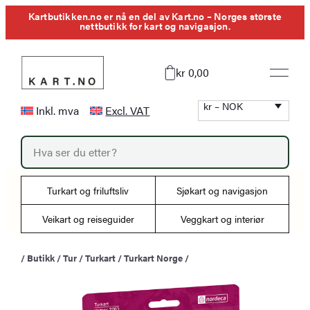
Hopp
Kartbutikken.no er nå en del av Kart.no – Norges største
nettbutikk for kart og navigasjon.
til
innhold
kr 0,00
kr – NOK
Inkl. mva
Excl. VAT
P
r
o
d
u
Turkart og friluftsliv
Sjøkart og navigasjon
c
t
s
Veikart og reiseguider
Veggkart og interiør
s
e
a
/
Butikk
/
Tur
/
Turkart
/
Turkart Norge
/
r
c
h