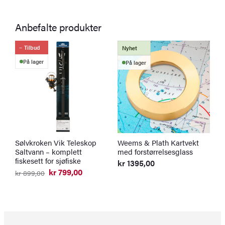
Anbefalte produkter
Tilbud
Nyhet
På lager
På lager
Sølvkroken Vik Teleskop
Weems & Plath Kartvekt
S
Saltvann – komplett
med forstørrelsesglass
m
fiskesett for sjøfiske
kr
1395,00
k
kr
799,00
kr
899,00
Opprinnelig
Nåværende
pris
pris
var:
er:
kr 899,00.
kr 799,00.