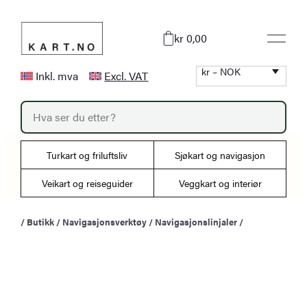
Hopp
til
kr 0,00
innhold
kr – NOK
Inkl. mva
Excl. VAT
P
r
o
d
u
Turkart og friluftsliv
Sjøkart og navigasjon
c
t
s
Veikart og reiseguider
Veggkart og interiør
s
e
a
/
Butikk
/
Navigasjonsverktøy
/
Navigasjonslinjaler
/
r
c
h