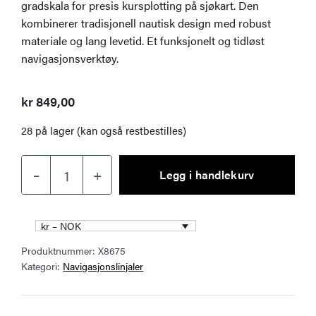
gradskala for presis kursplotting på sjøkart. Den
kombinerer tradisjonell nautisk design med robust
materiale og lang levetid. Et funksjonelt og tidløst
navigasjonsverktøy.
kr
849,00
28 på lager (kan også restbestilles)
–
+
Legg i handlekurv
Weems
&
Plath
kr – NOK
Parallellinjal
Produktnummer:
X8675
15"
Kategori:
Navigasjonslinjaler
(38,1
cm)
i