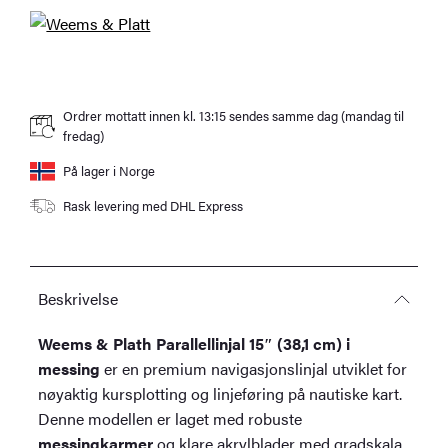
messing
antall
Ordrer mottatt innen kl. 13:15 sendes samme dag (mandag til
fredag)
På lager i Norge
Rask levering med DHL Express
Beskrivelse
Weems & Plath Parallellinjal 15″ (38,1 cm) i
messing
er en premium navigasjonslinjal utviklet for
nøyaktig kursplotting og linjeføring på nautiske kart.
Denne modellen er laget med robuste
messingkarmer
og klare akrylblader med gradskala,