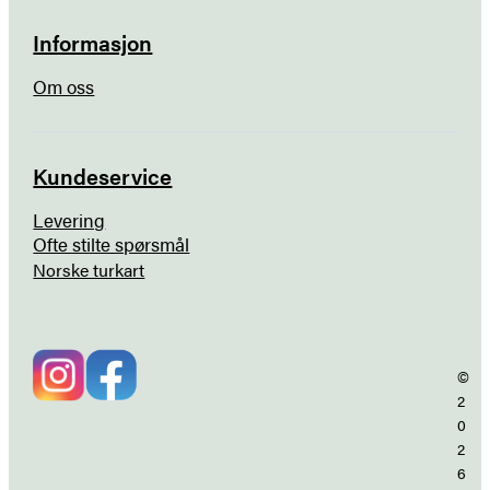
Informasjon
Om oss
Kundeservice
Levering
Ofte stilte spørsmål
Norske turkart
©
2
0
2
6