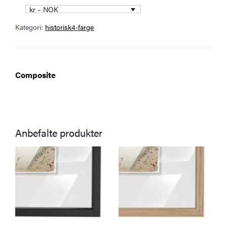
hvitt
kr – NOK
passepartout
Kategori:
historisk4-farge
–
natur
antall
Composite
Anbefalte produkter