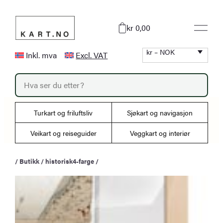
Hopp
til
kr 0,00
innhold
kr – NOK
Inkl. mva
Excl. VAT
P
r
o
d
u
Turkart og friluftsliv
Sjøkart og navigasjon
c
t
s
Veikart og reiseguider
Veggkart og interiør
s
e
a
/
Butikk
/
historisk4-farge
/
r
c
h