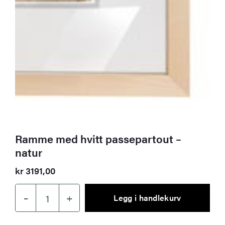
Ramme med hvitt passepartout –
natur
kr
3191,00
–
+
Legg i handlekurv
Ramme
med