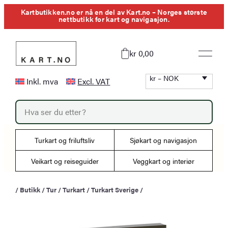
Hopp
Kartbutikken.no er nå en del av Kart.no – Norges største
nettbutikk for kart og navigasjon.
til
innhold
kr 0,00
kr – NOK
Inkl. mva
Excl. VAT
P
r
o
d
u
Turkart og friluftsliv
Sjøkart og navigasjon
c
t
s
Veikart og reiseguider
Veggkart og interiør
s
e
a
/
Butikk
/
Tur
/
Turkart
/
Turkart Sverige
/
r
c
h