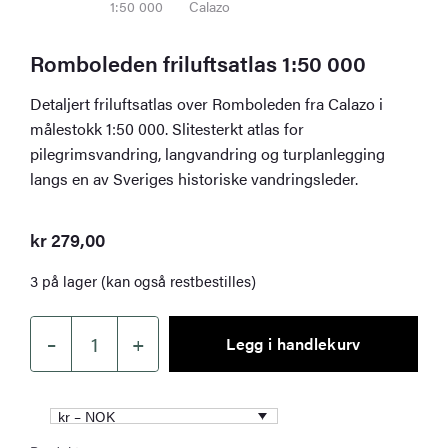
Romboleden friluftsatlas 1:50 000
Detaljert friluftsatlas over Romboleden fra Calazo i
målestokk 1:50 000. Slitesterkt atlas for
pilegrimsvandring, langvandring og turplanlegging
langs en av Sveriges historiske vandringsleder.
kr
279,00
3 på lager (kan også restbestilles)
–
+
Legg i handlekurv
Romboleden
friluftsatlas
1:50
kr – NOK
000