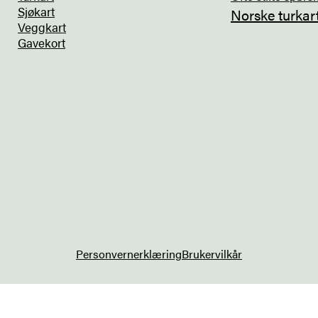
Sjøkart
Norske turkar
Veggkart
Gavekort
Personvernerklæring
Brukervilkår