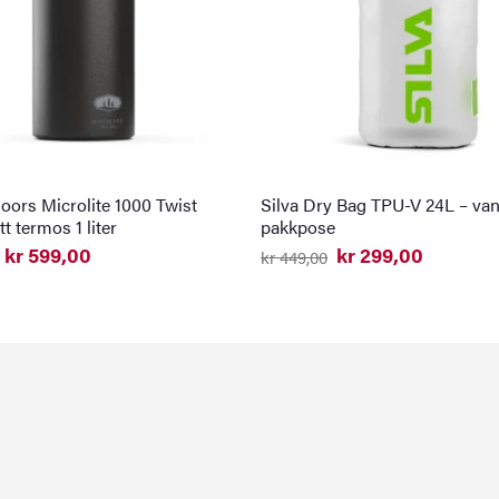
oors Microlite 1000 Twist
Silva Dry Bag TPU-V 24L – van
tt termos 1 liter
pakkpose
kr
599,00
kr
299,00
kr
449,00
elig
nde
Opprinnelig
Nåværende
pris
pris
var:
er:
0.
0.
kr 449,00.
kr 299,00.