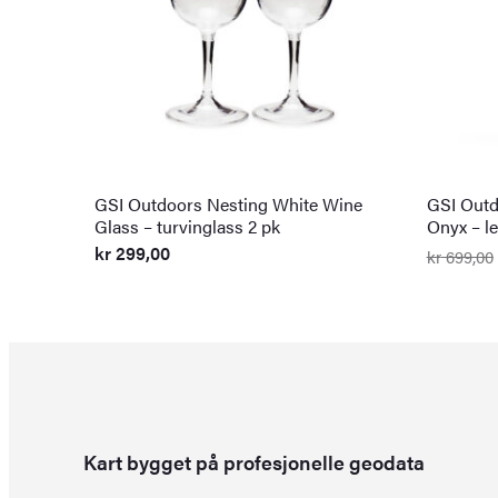
GSI Outdoors Nesting White Wine
GSI Outd
Glass – turvinglass 2 pk
Onyx – le
kr
299,00
kr
699,00
Opprinn
Nåvære
pris
pris
var:
er:
kr 699,0
kr 599,0
Kart bygget på profesjonelle geodata