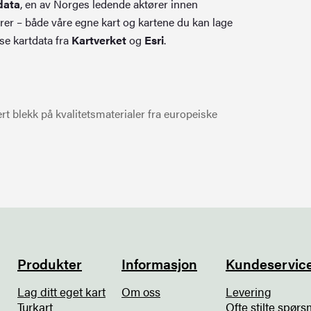
data
, en av Norges ledende aktører innen
rer – både våre egne kart og kartene du kan lage
se kartdata fra
Kartverket
og
Esri
.
t blekk på kvalitetsmaterialer fra europeiske
Produkter
Informasjon
Kundeservic
Lag ditt eget kart
Om oss
Levering
Turkart
Ofte stilte spørs