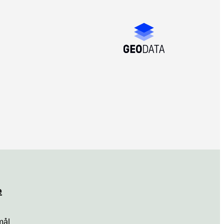
e
mål