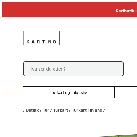
Hopp
Kartbutikk
til
innhold
P
r
o
d
u
Turkart og friluftsliv
c
t
s
/
Butikk
/
Tur
/
Turkart
/
Turkart Finland
/
s
e
a
r