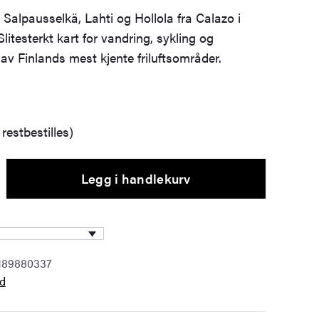
r Salpausselkä, Lahti og Hollola fra Calazo i
litesterkt kart for vandring, sykling og
 av Finlands mest kjente friluftsområder.
restbestilles)
Legg i handlekurv
189880337
nd