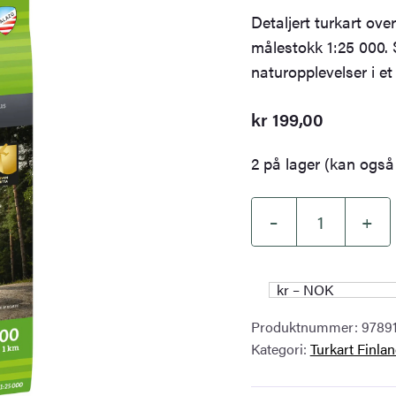
Detaljert turkart ove
målestokk 1:25 000. S
naturopplevelser i et
kr
199,00
2 på lager (kan også 
–
+
Salpausselkä:
Lahti
&
kr – NOK
Hollola
Produktnummer:
9789
turkart
Kategori:
Turkart Finla
1:25