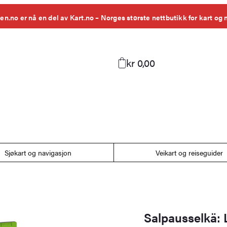
en.no er nå en del av Kart.no – Norges største nettbutikk for kart og 
kr 0,00
Sjøkart og navigasjon
Veikart og reiseguider
Salpausselkä: L