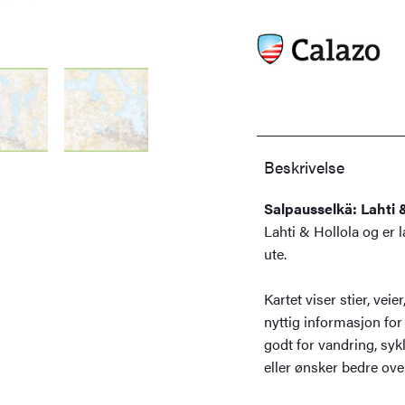
000
antall
Beskrivelse
Salpausselkä: Lahti &
Lahti & Hollola og er 
ute.
Kartet viser stier, ve
nyttig informasjon for
godt for vandring, sykl
eller ønsker bedre ove