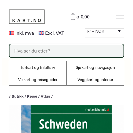
Hopp
til
kr 0,00
innhold
kr – NOK
Inkl. mva
Excl. VAT
P
r
o
d
u
Turkart og friluftsliv
Sjøkart og navigasjon
c
t
s
Veikart og reiseguider
Veggkart og interiør
s
e
a
/
Butikk
/
Reise
/
Atlas
/
r
c
h