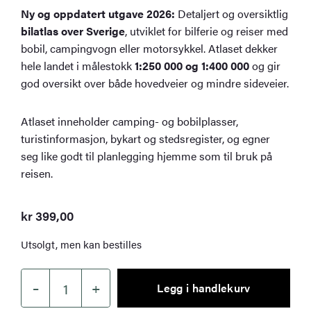
Ny og oppdatert utgave 2026:
Detaljert og oversiktlig
bilatlas over Sverige
, utviklet for bilferie og reiser med
bobil, campingvogn eller motorsykkel. Atlaset dekker
hele landet i målestokk
1:250 000 og 1:400 000
og gir
god oversikt over både hovedveier og mindre sideveier.
Atlaset inneholder camping- og bobilplasser,
turistinformasjon, bykart og stedsregister, og egner
seg like godt til planlegging hjemme som til bruk på
reisen.
kr
399,00
Utsolgt, men kan bestilles
–
+
Legg i handlekurv
Sverige