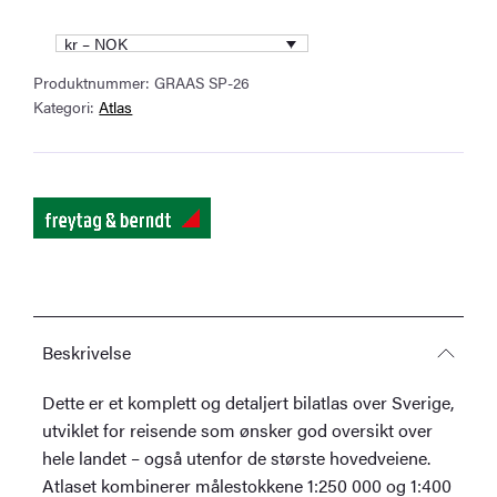
–
stort
kr – NOK
bilatlas
Produktnummer:
GRAAS SP-26
(flerspråklig)
Kategori:
Atlas
antall
Beskrivelse
Dette er et komplett og detaljert bilatlas over Sverige,
utviklet for reisende som ønsker god oversikt over
hele landet – også utenfor de største hovedveiene.
Atlaset kombinerer målestokkene 1:250 000 og 1:400