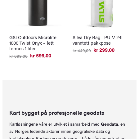
GSI Outdoors Microlite
Silva Dry Bag TPU-V 24L –
G
1000 Twist Onyx – lett
vanntett pakkpose
W
termos 1 liter
t
kr
299,00
kr
449,00
Opprinnelig
Nåværende
kr
599,00
k
kr
699,00
pris
pris
Opprinnelig
Nåværende
var:
er:
pris
pris
kr 449,00.
kr 299,00.
var:
er:
kr 699,00.
kr 599,00.
Kart bygget på profesjonelle geodata
Kartløsningene våre er utviklet i samarbeid med
Geodata
, en
av Norges ledende aktører innen geografiske data og
kartteknologi. Kartene vi produserer – både våre egne kart og