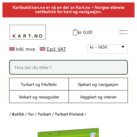
Hopp
Kartbutikken.no er nå en del av Kart.no – Norges største
nettbutikk for kart og navigasjon.
til
innhold
kr 0,00
kr – NOK
Inkl. mva
Excl. VAT
P
r
o
d
u
Turkart og friluftsliv
Sjøkart og navigasjon
c
t
s
Veikart og reiseguider
Veggkart og interiør
s
e
a
/
Butikk
/
Tur
/
Turkart
/
Turkart Finland
/
r
c
h