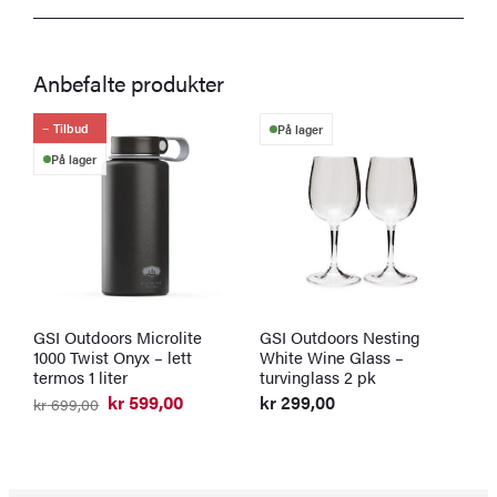
Anbefalte produkter
Tilbud
På lager
På lager
GSI Outdoors Microlite
GSI Outdoors Nesting
S
1000 Twist Onyx – lett
White Wine Glass –
v
termos 1 liter
turvinglass 2 pk
k
O
N
kr
599,00
kr
299,00
kr
699,00
p
p
Opprinnelig
Nåværende
v
er
pris
pris
k
k
var:
er:
kr 699,00.
kr 599,00.