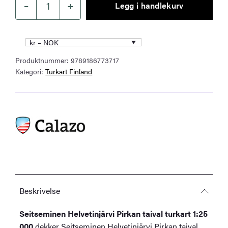
–
+
Legg i handlekurv
Seitseminen
Helvetinjärvi
Pirkan
kr – NOK
taival
Produktnummer:
9789186773717
turkart
Kategori:
Turkart Finland
1:25
000
antall
Beskrivelse
Seitseminen Helvetinjärvi Pirkan taival turkart 1:25
000
dekker Seitseminen Helvetinjärvi Pirkan taival