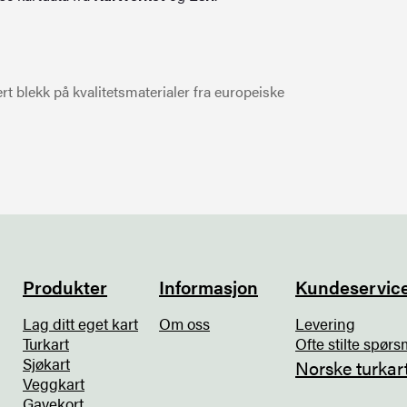
t blekk på kvalitetsmaterialer fra europeiske
Produkter
Informasjon
Kundeservic
Lag ditt eget kart
Om oss
Levering
Turkart
Ofte stilte spørs
Sjøkart
Norske turkar
Veggkart
Gavekort