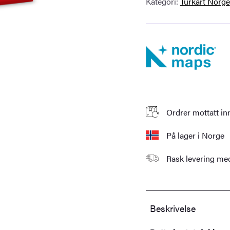
antall
Kategori:
Turkart Norge
Ordrer mottatt in
På lager i Norge
Rask levering m
Beskrivelse