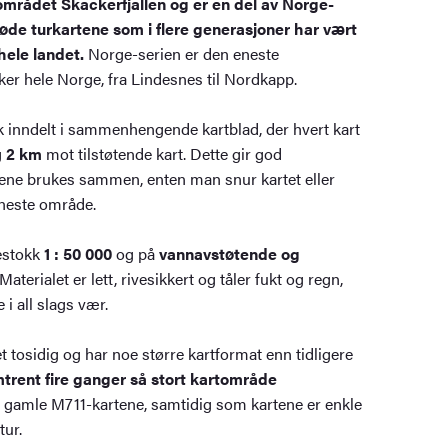
området Skäckerfjällen og er en del av Norge-
røde turkartene som i flere generasjoner har vært
hele landet.
Norge-serien er den eneste
er hele Norge, fra Lindesnes til Nordkapp.
k inndelt i sammenhengende kartblad, der hvert kart
g
2 km
mot tilstøtende kart. Dette gir god
ne brukes sammen, enten man snur kartet eller
 neste område.
lestokk
1 : 50 000
og på
vannavstøtende og
 Materialet er lett, rivesikkert og tåler fukt og regn,
 i all slags vær.
t tosidig og har noe større kartformat enn tidligere
trent fire ganger så stort kartområde
gamle M711-kartene, samtidig som kartene er enkle
tur.