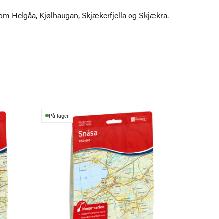
som Helgåa, Kjølhaugan, Skjækerfjella og Skjækra.
På lager