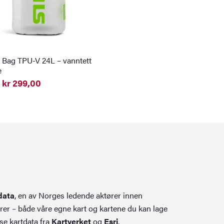
y Bag TPU-V 24L – vanntett
e
kr
299,00
elig
nde
0.
0.
data
, en av Norges ledende aktører innen
rer – både våre egne kart og kartene du kan lage
se kartdata fra
Kartverket
og
Esri
.