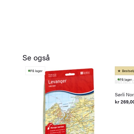
Se også
På lager
Bestsel
På lager
Sørli Nor
kr
269,0