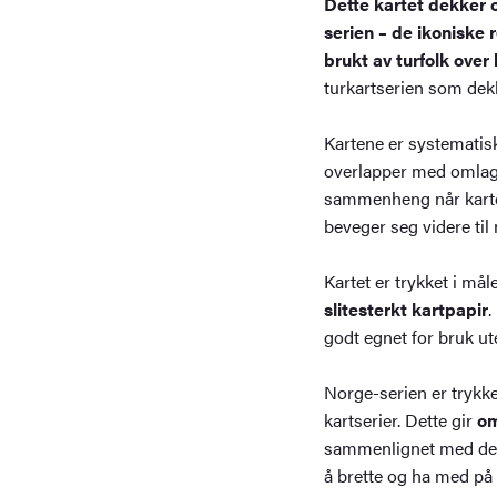
Dette kartet dekker 
serien – de ikoniske 
brukt av turfolk over 
turkartserien som dekk
Kartene er systematis
overlapper med omla
sammenheng når karte
beveger seg videre til
Kartet er trykket i må
slitesterkt kartpapir
.
godt egnet for bruk ute
Norge-serien er trykke
kartserier. Dette gir
om
sammenlignet med de 
å brette og ha med på 