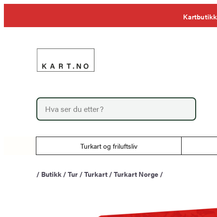
Hopp
Kartbutikk
til
innhold
P
r
o
d
u
Turkart og friluftsliv
c
t
s
/
Butikk
/
Tur
/
Turkart
/
Turkart Norge
/
s
e
a
r