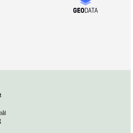
e
mål
t