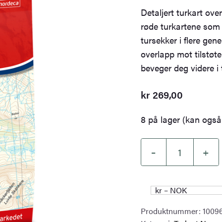
Detaljert turkart ove
røde turkartene som 
tursekker i flere gen
overlapp mot tilstø
beveger deg videre i 
kr
269,00
8 på lager (kan også 
–
+
Skäckerfjällen
Norge-
serien
kr – NOK
Turkart
Produktnummer:
1009