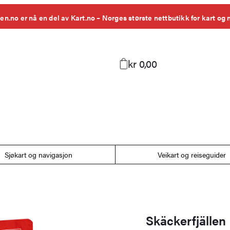
en.no er nå en del av Kart.no – Norges største nettbutikk for kart og 
kr 0,00
Sjøkart og navigasjon
Veikart og reiseguider
Skäckerfjällen