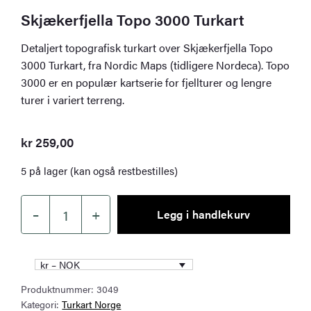
Skjækerfjella Topo 3000 Turkart
Detaljert topografisk turkart over Skjækerfjella Topo
3000 Turkart, fra Nordic Maps (tidligere Nordeca). Topo
3000 er en populær kartserie for fjellturer og lengre
turer i variert terreng.
kr
259,00
5 på lager (kan også restbestilles)
–
+
Legg i handlekurv
Skjækerfjella
Topo
3000
kr – NOK
Turkart
Produktnummer:
3049
antall
Kategori:
Turkart Norge