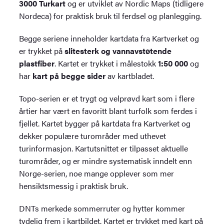
3000 Turkart
og er utviklet av Nordic Maps (tidligere
Nordeca) for praktisk bruk til ferdsel og planlegging.
Begge seriene inneholder kartdata fra Kartverket og
er trykket på
slitesterk og vannavstøtende
plastfiber
. Kartet er trykket i målestokk
1:50 000
og
har
kart på begge sider
av kartbladet.
Topo-serien er et trygt og velprøvd kart som i flere
årtier har vært en favoritt blant turfolk som ferdes i
fjellet. Kartet bygger på kartdata fra Kartverket og
dekker populære turområder med uthevet
turinformasjon. Kartutsnittet er tilpasset aktuelle
turområder, og er mindre systematisk inndelt enn
Norge-serien, noe mange opplever som mer
hensiktsmessig i praktisk bruk.
DNTs merkede sommerruter og hytter kommer
tydelig frem i kartbildet. Kartet er trykket med kart på