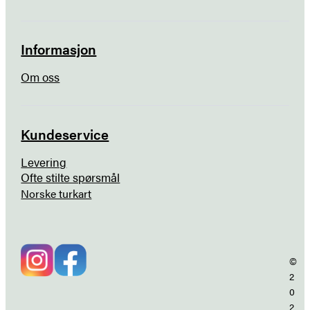
Informasjon
Om oss
Kundeservice
Levering
Ofte stilte spørsmål
Norske turkart
©
2
0
2