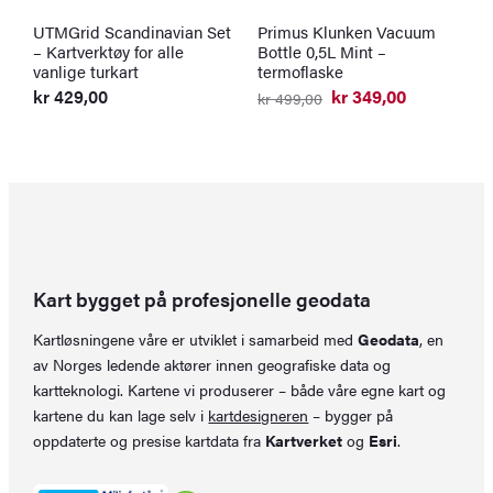
UTMGrid Scandinavian Set
Primus Klunken Vacuum
S
– Kartverktøy for alle
Bottle 0,5L Mint –
s
vanlige turkart
termoflaske
k
O
N
kr
429,00
kr
349,00
kr
499,00
p
p
Opprinnelig
Nåværende
v
er
pris
pris
k
k
var:
er:
kr 499,00.
kr 349,00.
Kart bygget på profesjonelle geodata
Kartløsningene våre er utviklet i samarbeid med
Geodata
, en
av Norges ledende aktører innen geografiske data og
kartteknologi. Kartene vi produserer – både våre egne kart og
kartene du kan lage selv i
kartdesigneren
– bygger på
oppdaterte og presise kartdata fra
Kartverket
og
Esri
.