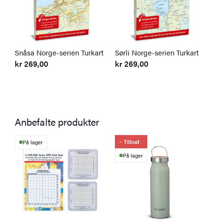
Snåsa Norge-serien Turkart
Sørli Norge-serien Turkart
L
T
kr
269,00
kr
269,00
k
Anbefalte produkter
Tilbud
På lager
På lager