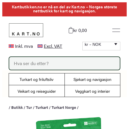
Hopp
Kartbutikken.no er nå en del av Kart.no – Norges største
nettbutikk for kart og navigasjon.
til
innhold
kr 0,00
kr – NOK
Inkl. mva
Excl. VAT
P
r
o
d
u
Turkart og friluftsliv
Sjøkart og navigasjon
c
t
s
Veikart og reiseguider
Veggkart og interiør
s
e
a
/
Butikk
/
Tur
/
Turkart
/
Turkart Norge
/
r
c
h