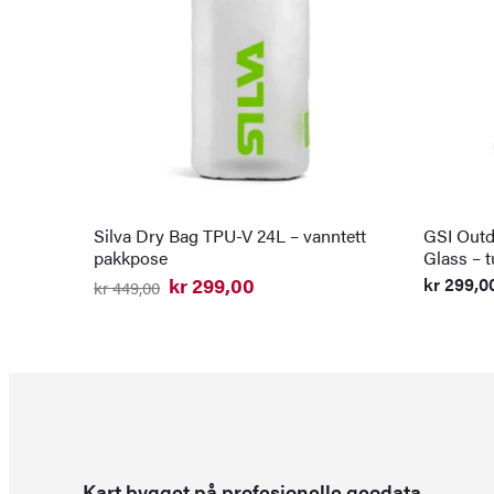
Silva Dry Bag TPU-V 24L – vanntett
GSI Outd
pakkpose
Glass – t
kr
299,00
kr
299,0
kr
449,00
Opprinnelig
Nåværende
pris
pris
var:
er:
kr 449,00.
kr 299,00.
Kart bygget på profesjonelle geodata