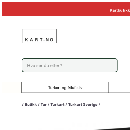
Hopp
Kartbutikk
til
innhold
P
r
o
d
u
Turkart og friluftsliv
c
t
s
/
Butikk
/
Tur
/
Turkart
/
Turkart Sverige
/
s
e
a
r