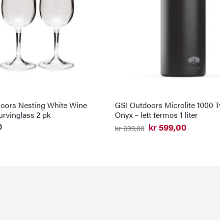
oors Nesting White Wine
GSI Outdoors Microlite 1000 T
urvinglass 2 pk
Onyx – lett termos 1 liter
0
kr
599,00
kr
699,00
Opprinnelig
Nåværende
pris
pris
var:
er:
kr 699,00.
kr 599,00.