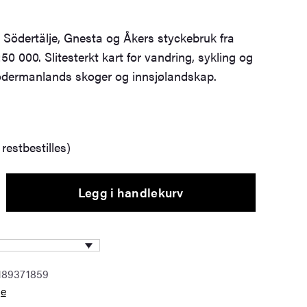
r Södertälje, Gnesta og Åkers styckebruk fra
50 000. Slitesterkt kart for vandring, sykling og
Södermanlands skoger og innsjølandskap.
restbestilles)
Legg i handlekurv
189371859
ge