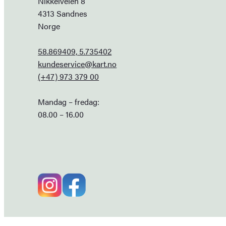
Nikkelveien 8
4313 Sandnes
Norge
58.869409, 5.735402
kundeservice@kart.no
(+47) 973 379 00
Mandag – fredag:
08.00 – 16.00