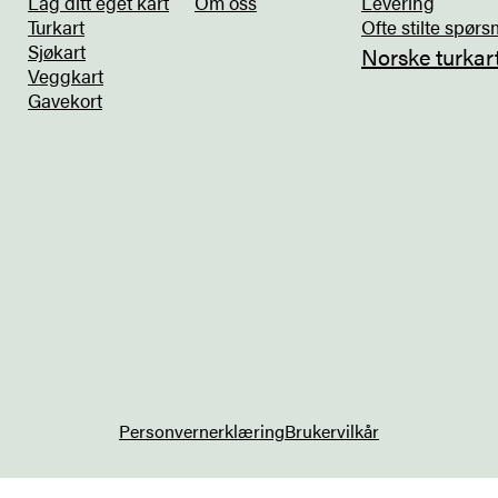
Lag ditt eget kart
Om oss
Levering
Turkart
Ofte stilte spørs
Sjøkart
Norske turkar
Veggkart
Gavekort
Personvernerklæring
Brukervilkår